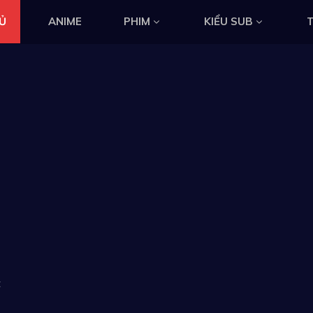
Ủ
ANIME
PHIM
KIỂU SUB
T
t