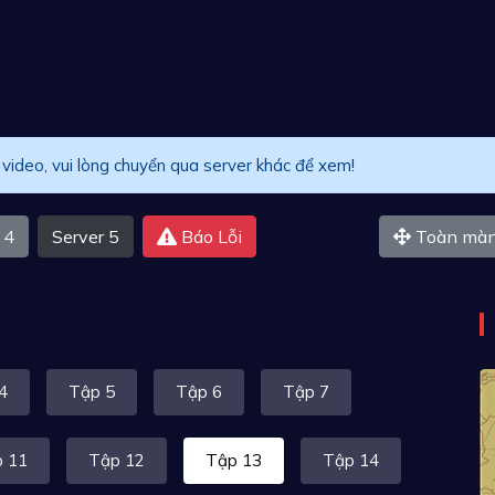
ideo, vui lòng chuyển qua server khác để xem!
 4
Server 5
Báo Lỗi
Toàn màn
4
Tập 5
Tập 6
Tập 7
 11
Tập 12
Tập 13
Tập 14