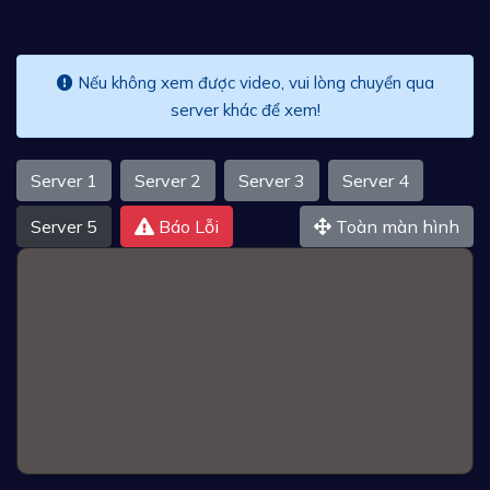
Nếu không xem được video, vui lòng chuyển qua
server khác để xem!
Server 1
Server 2
Server 3
Server 4
Server 5
Báo Lỗi
Toàn màn hình