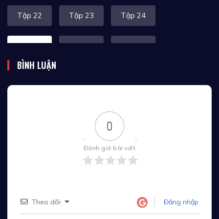
Tập 22
Tập 23
Tập 24
Tập 25
Tập 26
Tập 27
BÌNH LUẬN
Tập 28
Tập 29
Tập 30
Tập 31
Tập 32
Tập 33
0
Tập 34
Tập 35
Tập 36
Đánh giá bài viết
Tập 37
Tập 38
Tập 39
Tập 40
Tập 41
Tập 42
Theo dõi
Đăng nhập