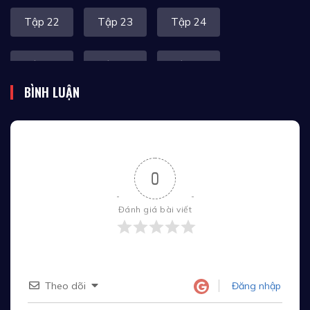
Tập 22
Tập 23
Tập 24
Tập 25
Tập 26
Tập 27
BÌNH LUẬN
Tập 28
Tập 29
Tập 30
Tập 31
Tập 32
Tập 33
0
Tập 34
Tập 35
Tập 36
Đánh giá bài viết
Tập 37
Tập 38
Tập 39
Tập 40
Tập 41
Tập 42
Theo dõi
Đăng nhập