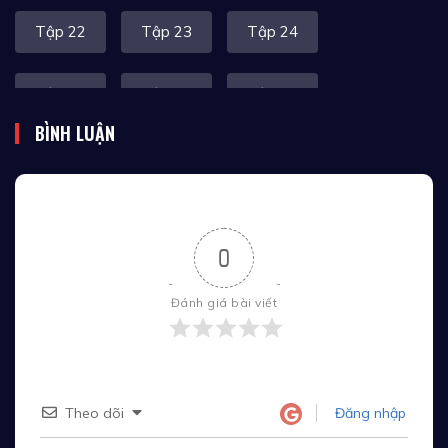
Tập 22
Tập 23
Tập 24
Tập 25
Tập 26
Tập 27
BÌNH LUẬN
Tập 28
Tập 29
Tập 30
Tập 31
Tập 32
Tập 33
0
Tập 34
Tập 35
Tập 36
Đánh giá bài viết
Tập 37
Tập 38
Tập 39
Tập 40
Tập 41
Tập 42
Theo dõi
Đăng nhập