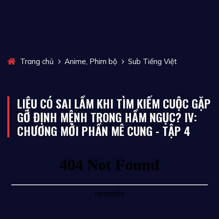
,
Trang chủ
Anime
Phim bộ
Sub Tiếng Việt
LIỆU CÓ SAI LẦM KHI TÌM KIẾM CUỘC GẶP
GỠ ĐỊNH MỆNH TRONG HẦM NGỤC? IV:
CHƯƠNG MỚI PHẦN MÊ CUNG - TẬP 4