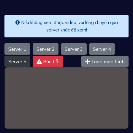
Nếu không xem được video, vui lòng chuyển qua
server khác để xem!
Server 1
Server 2
Server 3
Server 4
Server 5
Báo Lỗi
Toàn màn hình