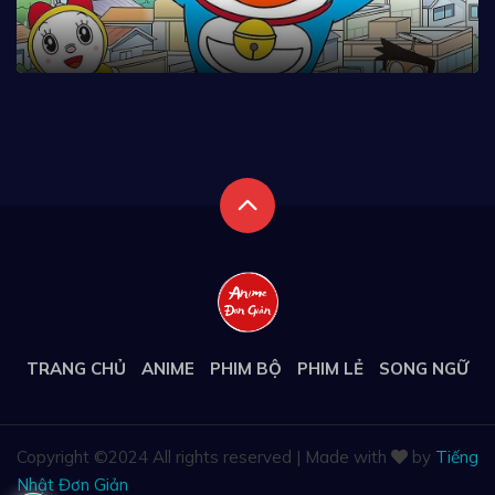
TRANG CHỦ
ANIME
PHIM BỘ
PHIM LẺ
SONG NGỮ
Copyright ©
2024 All rights reserved | Made with
by
Tiếng
Nhật Đơn Giản