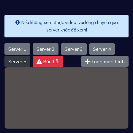
Nếu không xem được video, vui lòng chuyển qua
server khác để xem!
Server 1
Server 2
Server 3
Server 4
Server 5
Báo Lỗi
Toàn màn hình