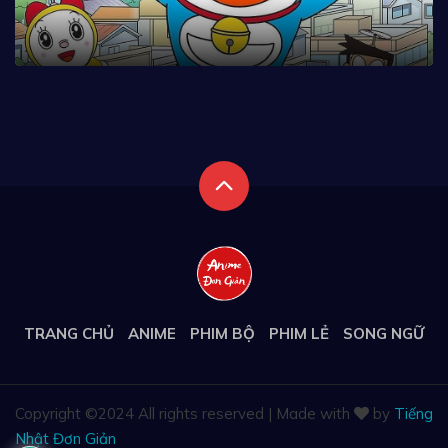
TRANG CHỦ
ANIME
PHIM BỘ
PHIM LẺ
SONG NGỮ
Copyright ©
2024 All rights reserved | Made with
by
Tiếng
Nhật Đơn Giản