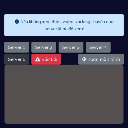
Nếu không xem được video, vui lòng chuyển qua
server khác để xem!
Server 1
Server 2
Server 3
Server 4
Server 5
Báo Lỗi
Toàn màn hình