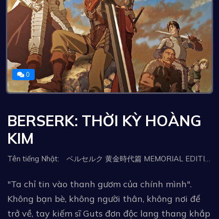
0
BERSERK: THỜI KỲ HOÀNG
KIM
Tên tiếng Nhật: ベルセルク 黄金時代篇 MEMORIAL EDITION, 烙印勇士 黄金时代篇 MEMORIAL EDITION, Berserk: The Golden Age Arc – Memorial Edition, Berserk: L'Âge d'or - Memorial Edition, Berserk: Ougon Jidai-hen - Memorial Edition, Берсерк. Золотой век: Мемориальное издание, Берсерк: Золотой век. Памятное издание, 烙印勇士 黃金時代篇 MEMORIAL EDITION, Berserk: The Golden Age Arc - Memorial Edition
"Ta chỉ tin vào thanh gươm của chính mình".
Không bạn bè, không người thân, không nơi để
trở về, tay kiếm sĩ Guts đơn độc lang thang khắp