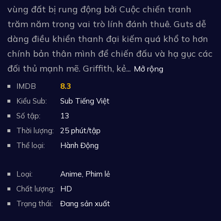
vùng đất bị rung động bởi Cuộc chiến tranh
trăm năm trong vai trò lính đánh thuê. Guts dễ
dàng điều khiển thanh đại kiếm quá khổ to hơn
chính bản thân mình để chiến đấu và hạ gục các
đối thủ mạnh mẽ. Griffith, kẻ...
Mở rộng
IMDB
8.3
Kiểu Sub:
Sub Tiếng Việt
Số tập:
13
Thời lượng:
25 phút/tập
Thể loại:
Hành Động
Loại:
Anime
,
Phim lẻ
Chất lượng:
HD
Trạng thái:
Đang sản xuất