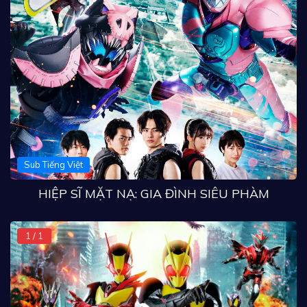
Sub Tiếng Việt
HIỆP SĨ MẶT NẠ: GIA ĐÌNH SIÊU PHÀM
1 / 1