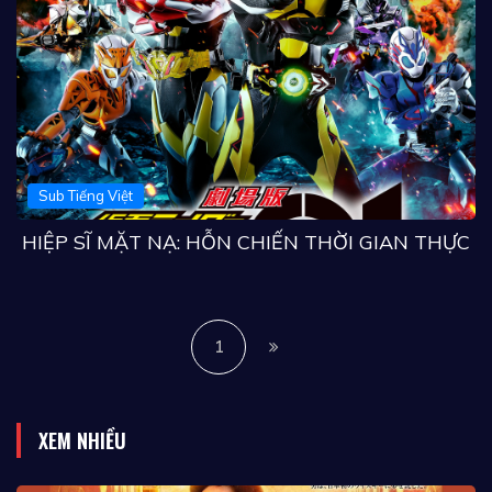
Sub Tiếng Việt
HIỆP SĨ MẶT NẠ: HỖN CHIẾN THỜI GIAN THỰC
1
XEM NHIỀU