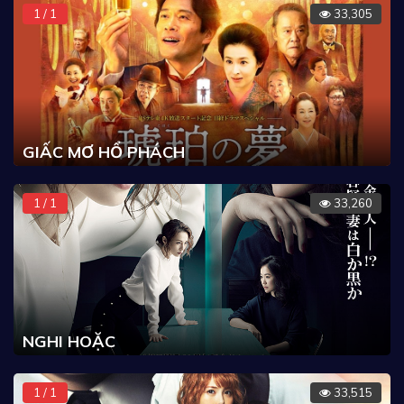
1 / 1
33,305
GIẤC MƠ HỔ PHÁCH
1 / 1
33,260
NGHI HOẶC
1 / 1
33,515