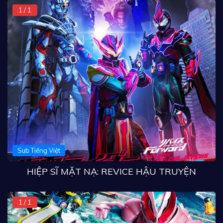
1 / 1
Sub Tiếng Việt
HIỆP SĨ MẶT NẠ: REVICE HẬU TRUYỆN
1 / 1