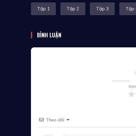
Tập 1
Tập 2
Tập 3
Tập 
BÌNH LUẬN
Đán
Theo dõi