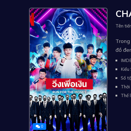
CHẠ
Trong 
đồ đe
IMD
Kiểu 
Số tậ
Thời 
Thể l
0