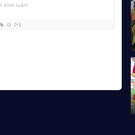
{}
[+]