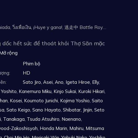
Tên tiếng Nhật: tousouchuu Battle Royal, run for the money, Fuga Premiada, วิ่งเพื่อเงิน, ¡Huye y gana!, 逃走中 Battle Royal, 全員逃走中
ếng dốc hết sức để thoát khỏi Thợ Săn mặc
Mở rộng
Phim bộ
ượng:
HD
iên:
Sato Jiro, Asei, Ano, Igeta Hiroe, Elly,
Yoshito, Kanemura Miku, Kinjo Sukai, Kuroki Hikari,
han, Kosei, Koumoto Junichi, Kojima Yoshio, Saito
a, Sato Keigo, Sano Hayato, Shibatar, Jinjin, Seto
i, Tanakaga, Tsuda Atsuhiro, Naenano,
wood-Zakoshisyoh, Honda Marin, Mahiru, Mitsuma
, Choi Min Ho, Morisaki Win, Yabuki Nako, Yoshiko