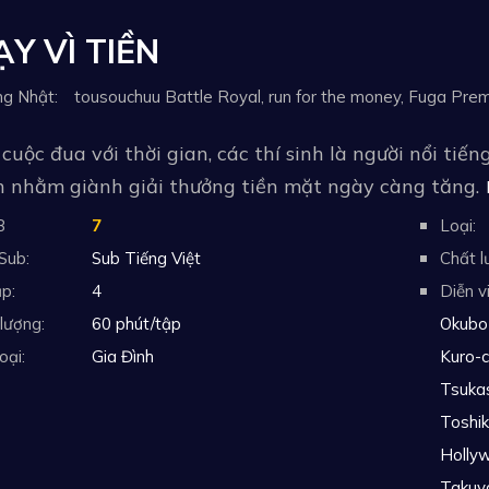
Y VÌ TIỀN
cuộc đua với thời gian, các thí sinh là người nổi ti
n nhằm giành giải thưởng tiền mặt ngày càng tăng.
B
7
Loại:
Sub:
Sub Tiếng Việt
Chất l
p:
4
Diễn v
lượng:
60 phút/tập
Okubo 
oại:
Gia Đình
Kuro-c
Tsukas
Toshik
Holly
Takuya