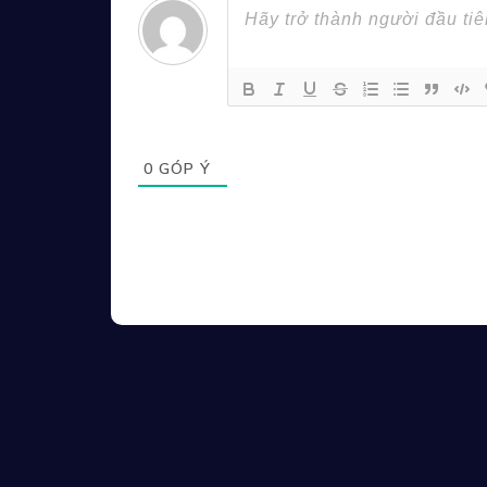
0
GÓP Ý