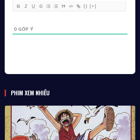
{}
[+]
0
GÓP Ý
PHIM XEM NHIỀU