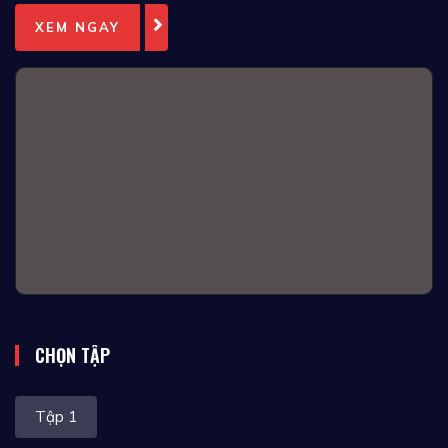
XEM NGAY
CHỌN TẬP
Tập 1