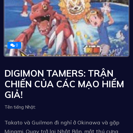
0
DIGIMON TAMERS: TRẬN
CHIẾN CỦA CÁC MẠO HIỂM
GIẢ!
Tên tiếng Nhật:
Takato và Guilmon đi nghỉ ở Okinawa và gặp
Minami. Quay trở lại Nhật Bản, một thú cưng