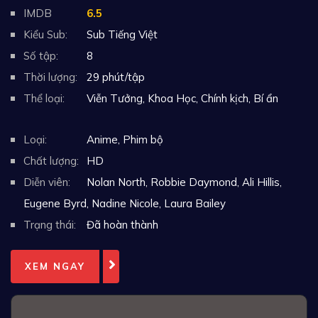
IMDB
6.5
Kiểu Sub:
Sub Tiếng Việt
Số tập:
8
Thời lượng:
29 phút/tập
Thể loại:
Viễn Tưởng
,
Khoa Học
,
Chính kịch
,
Bí ẩn
Loại:
Anime
,
Phim bộ
Chất lượng:
HD
Diễn viên:
Nolan North, Robbie Daymond, Ali Hillis,
Eugene Byrd, Nadine Nicole, Laura Bailey
Trạng thái:
Đã hoàn thành
XEM NGAY