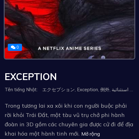
0
EXCEPTION
Tên tiếng Nhật: エクセプション, Exception, 例外, حالة استثنائية, Excepción, 디 익셉션, Wyjątek, Исключение
Trong tương lai xa xôi khi con người buộc phải
rời khỏi Trái Đất, một tàu vũ trụ chở phi hành
đoàn in 3D gồm các chuyên gia được cử đi để địa
khai hóa một hành tinh mới.
Mở rộng