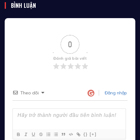
BÌNH LUẬN
0
Đánh giá bài viết
Theo dõi
Đăng nhập
{}
[+]