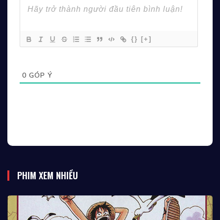
{}
[+]
0
GÓP Ý
PHIM XEM NHIỀU