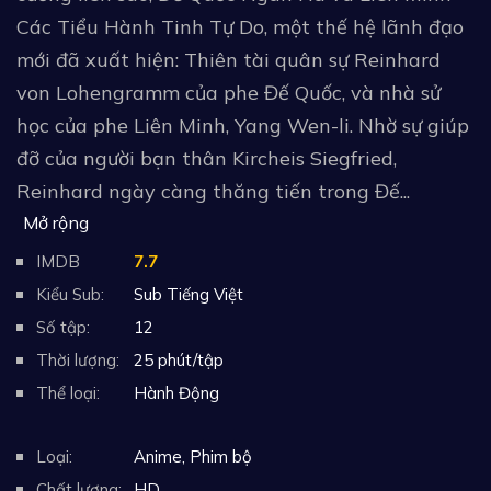
Các Tiểu Hành Tinh Tự Do, một thế hệ lãnh đạo
mới đã xuất hiện: Thiên tài quân sự Reinhard
von Lohengramm của phe Đế Quốc, và nhà sử
học của phe Liên Minh, Yang Wen-li. Nhờ sự giúp
đỡ của người bạn thân Kircheis Siegfried,
Reinhard ngày càng thăng tiến trong Đế...
Mở rộng
IMDB
7.7
Kiểu Sub:
Sub Tiếng Việt
Số tập:
12
Thời lượng:
25 phút/tập
Thể loại:
Hành Động
Loại:
Anime
,
Phim bộ
Chất lượng:
HD