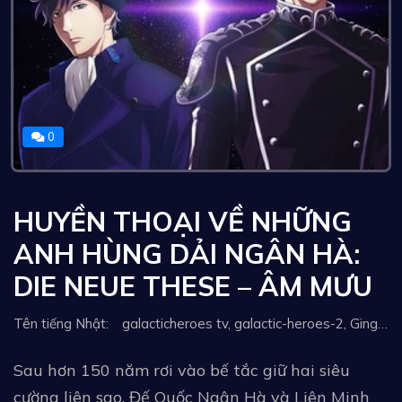
0
HUYỀN THOẠI VỀ NHỮNG
ANH HÙNG DẢI NGÂN HÀ:
DIE NEUE THESE – ÂM MƯU
Tên tiếng Nhật: galacticheroes tv, galactic-heroes-2, Ginga Eiyuu Densetsu Die Neue These Sakubou, The Legend of the Galactic Heroes The New Thesis Encounter, Die Neue These, 银河英雄传说 Die Neue These, 银河英雄传说：全新命题 策谋, Les Héros de la Galaxie : Die Neue These, 銀河英雄伝説, Ginga Eiyuu Densetsu: Die Neue These, Ginga Eiyuu Densetsu: Die Neue These - Kaikou, 銀河英雄伝説 Die Neue These, 은하영웅전설 Die Neue These, 은하영웅전설 새로운 명제, La Leyenda de los Héroes de la Galaxia: La Nueva Tesis, Ginga Eiyuu Densetsu: Die Neue These – Kaikou, Легенда о героях Галактики: Новый тезис. Встреча, 銀河英雄傳說 Die Neue These 陰謀, 銀河英雄傳說 Die Neue These 策謀, The Legend of the Galactic Heroes (2018), The Legend of the Galactic Heroes The New Thesis: Star-Crossed, Legend of the Galactic Heroes: Die Neue These, Ginga Eiyû Densetsu: Die Neue These - Kaikou, La leyenda de los héroes de la galaxia: La nueva tesis, The Legend of the Galactic Heroes: The New Thesis - Encounter, 銀河英雄伝説 Die Neue These 邂逅, 銀河英雄傳說：全新命題, Легенда про героїв галактики
Sau hơn 150 năm rơi vào bế tắc giữ hai siêu
cường liên sao, Đế Quốc Ngân Hà và Liên Minh