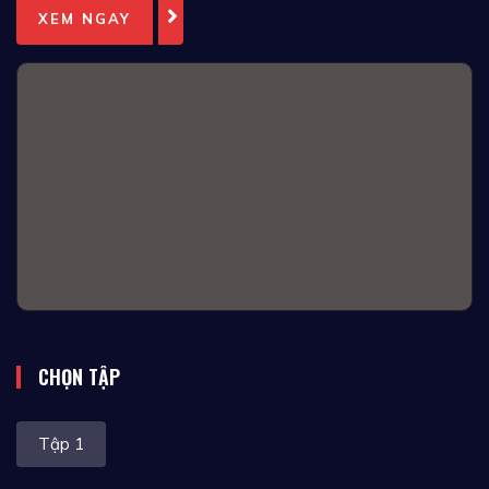
XEM NGAY
CHỌN TẬP
Tập 1