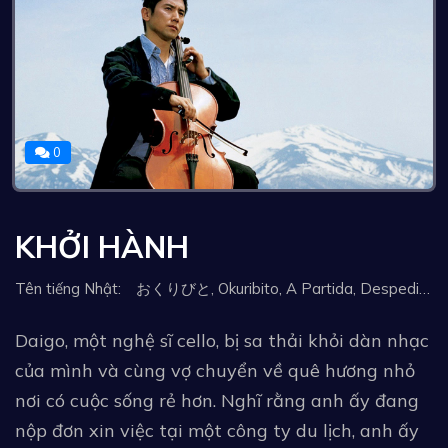
0
KHỞI HÀNH
Tên tiếng Nhật: おくりびと, Okuribito, A Partida, Despedidas, Final de partida, Nokan - Die Kunst des Ausklangs, Alraheel, Anahoriseis, Odlasci, Preydot, Azimat-ha, Violines en el cielo, La felicidad de vivir, Avsked, Son veda, 送行者，礼仪师之奏, 굿' 바이, 굿' 바이: Good & Bye, 入殓师, Départs, Отпътувания, Последно сбогом, Ärasaatjad, Lähtöjä, Αναχωρήσεις, 禮儀師之奏鳴曲, Eltávozók, Indulások, Távozások, Išlydėtojai, Pożegnania, 'Plecări', Ушедшие, Song xing che: li yi shi de yue zhang, 送行者：禮儀師的樂章, Відбуття, Người Tiễn Đưa
Daigo, một nghệ sĩ cello, bị sa thải khỏi dàn nhạc
của mình và cùng vợ chuyển về quê hương nhỏ
nơi có cuộc sống rẻ hơn. Nghĩ rằng anh ấy đang
nộp đơn xin việc tại một công ty du lịch, anh ấy