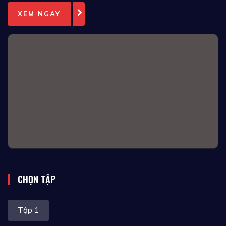
XEM NGAY
CHỌN TẬP
Tập 1