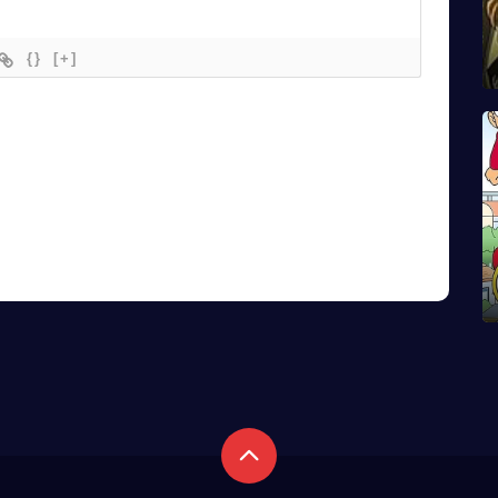
{}
[+]