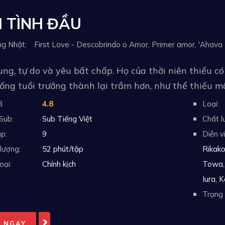
I TÌNH ĐẦU
ng Nhật: First Love - Descobrindo o Amor, Primer amor, 'Aha
ung, tự do và yêu bất chấp. Họ của thời niên thiếu c
ống tuổi trưởng thành lại trầm hơn, như thể thiếu 
B
4.8
Loại:
Sub:
Sub Tiếng Việt
Chất l
p:
9
Diễn v
lượng:
52 phút/tập
Rikako
oại:
Chính kịch
Towa,
Iura, 
Trạng 
 NGAY