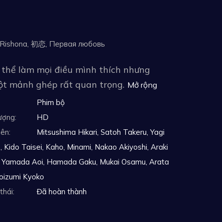
va Rishona, 初恋, Первая любовь
ó thể làm mọi điều mình thích nhưng
một mảnh ghép rất quan trọng.
Mở rộng
Phim bộ
ượng:
HD
iên:
Mitsushima Hikari, Satoh Takeru, Yagi
, Kido Taisei, Kaho, Minami, Nakao Akiyoshi, Araki
 Yamada Aoi, Hamada Gaku, Mukai Osamu, Arata
Koizumi Kyoko
thái:
Đã hoàn thành