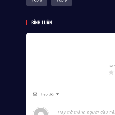
Tập 8
Tập 9
BÌNH LUẬN
Đán
Theo dõi