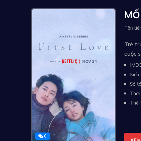
MỐ
Tên tiế
Trẻ tr
cuộc s
IMD
Kiểu 
Số tậ
Thời 
Thể l
0
XEM