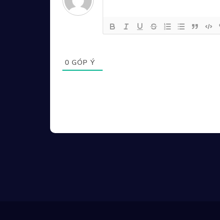
0
GÓP Ý