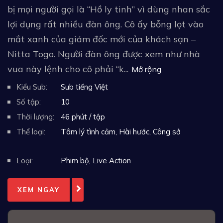
bị mọi người gọi là “Hồ ly tinh” vì dùng nhan sắc
lợi dụng rất nhiều đàn ông. Cô ấy bỗng lọt vào
mắt xanh của giám đốc mới của khách sạn –
Nitta Togo. Người đàn ông được xem như nhà
vua này lệnh cho cô phải “k...
Mở rộng
Kiểu Sub:
Sub tiếng Việt
Số tập:
10
Thời lượng:
46 phút / tập
Thể loại:
Tâm lý tình cảm
,
Hài hước
,
Công sở
Loại:
Phim bộ
,
Live Action
XEM NGAY