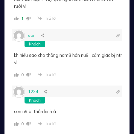
rưởi vl
Trả lời
1
son
Khách
kh hiểu sao cho thằng nam8 hôn nu9 , cảm giác bị ntr
vl
Trả lời
0
1234
Khách
con n9 bị thần kinh à
Trả lời
0