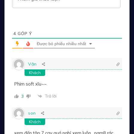
4
GÓP Ý
Được bỏ phiếu nhiều nhất
Vân
Khách
Phim soft xĩu~~
Trả lời
3
son
Khách
xem đến tập 7 cay quá nghỉ xem luôn , nam8 rác