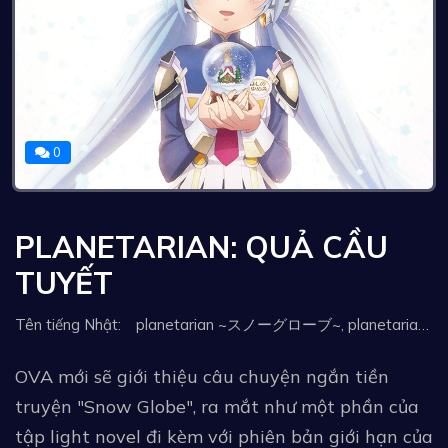
0
PLANETARIAN: QUẢ CẦU
TUYẾT
Tên tiếng Nhật: planetarian ~スノーグローブ~, planetarian ~雪圏球[スノーグローブ]~, Planetarian Snow Globe, Planetarian 〜雪圏球〜
OVA mới sẽ giới thiệu câu chuyện ngắn tiền
truyện "Snow Globe", ra mắt như một phần của
tập light novel đi kèm với phiên bản giới hạn của