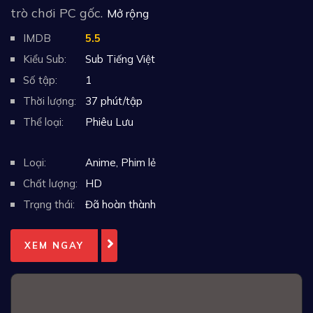
trò chơi PC gốc.
Mở rộng
IMDB
5.5
Kiểu Sub:
Sub Tiếng Việt
Số tập:
1
Thời lượng:
37 phút/tập
Thể loại:
Phiêu Lưu
Loại:
Anime
,
Phim lẻ
Chất lượng:
HD
Trạng thái:
Đã hoàn thành
XEM NGAY