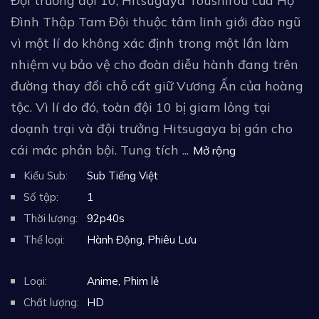
Đội trưởng đội 10, Hitsugaya Toushirou của Hộ
Đình Thập Tam Đội thuộc tâm linh giới đào ngũ
vì một lí do không xác định trong một lần làm
nhiệm vụ bảo vệ cho đoàn diễu hành đang trên
đường thay đổi chỗ cất giữ Vương Ấn của hoàng
tộc. Vì lí do đó, toàn đội 10 bị giam lỏng tại
doạnh trại và đội trưởng Hitsugaya bị gán cho
cái mác phản bội. Tung tích ...
Mở rộng
Kiểu Sub:
Sub Tiếng Việt
Số tập:
1
Thời lượng:
92p40s
Thể loại:
Hành Động
,
Phiêu Lưu
Loại:
Anime
,
Phim lẻ
Chất lượng:
HD