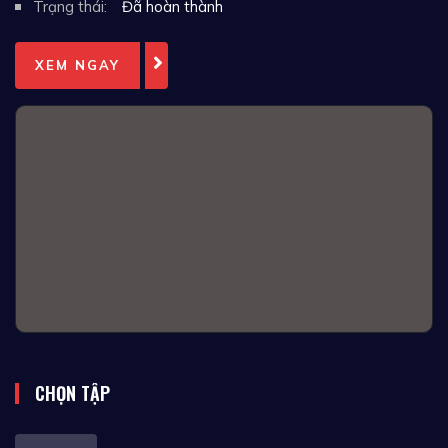
Trạng thái:
Đã hoàn thành
XEM NGAY
CHỌN TẬP