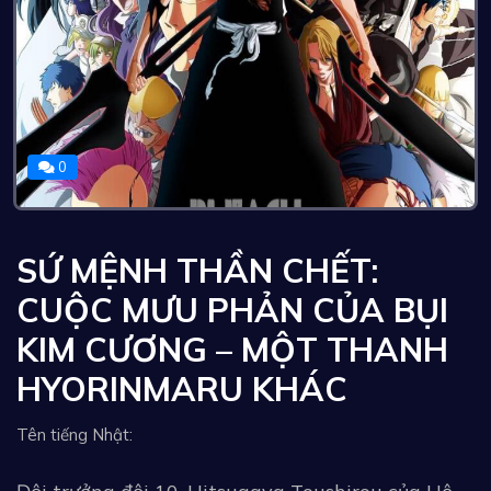
0
SỨ MỆNH THẦN CHẾT:
CUỘC MƯU PHẢN CỦA BỤI
KIM CƯƠNG – MỘT THANH
HYORINMARU KHÁC
Tên tiếng Nhật: