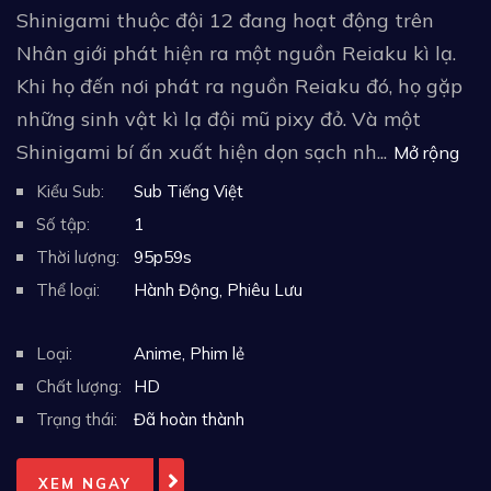
Shinigami thuộc đội 12 đang hoạt động trên
Nhân giới phát hiện ra một nguồn Reiaku kì lạ.
Khi họ đến nơi phát ra nguồn Reiaku đó, họ gặp
những sinh vật kì lạ đội mũ pixy đỏ. Và một
Shinigami bí ấn xuất hiện dọn sạch nh...
Mở rộng
Kiểu Sub:
Sub Tiếng Việt
Số tập:
1
Thời lượng:
95p59s
Thể loại:
Hành Động
,
Phiêu Lưu
Loại:
Anime
,
Phim lẻ
Chất lượng:
HD
Trạng thái:
Đã hoàn thành
XEM NGAY