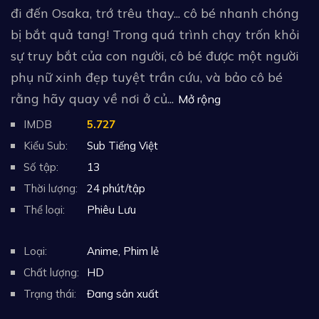
đi đến Osaka, trớ trêu thay... cô bé nhanh chóng
bị bắt quả tang! Trong quá trình chạy trốn khỏi
sự truy bắt của con người, cô bé được một người
phụ nữ xinh đẹp tuyệt trần cứu, và bảo cô bé
rằng hãy quay về nơi ở củ...
Mở rộng
IMDB
5.727
Kiểu Sub:
Sub Tiếng Việt
Số tập:
13
Thời lượng:
24 phút/tập
Thể loại:
Phiêu Lưu
Loại:
Anime
,
Phim lẻ
Chất lượng:
HD
Trạng thái:
Đang sản xuất