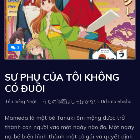
0
SƯ PHỤ CỦA TÔI KHÔNG
CÓ ĐUÔI
Tên tiếng Nhật: うちの師匠はしっぽがない, Uchi no Shishou wa Shippo ga Nai, My Master Has No Tail, Uchi no Shishō wa Shippo ga Nai, อาจารย์ของฉันไม่มีหาง, У моего мастера нет хвоста, 我家師傅沒有尾巴, Sư Phụ Của Tôi Không Có Đuôi
Mameda là một bé Tanuki ôm mộng được trở
thành con người vào một ngày nào đó. Một ngày
nọ, bé biến hình thành một cô gái và quyết định