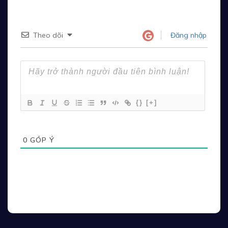
Theo dõi
Đăng nhập
{}
[+]
0
GÓP Ý