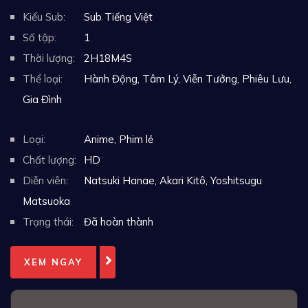
Kiểu Sub:
Sub Tiếng Việt
Số tập:
1
Thời lượng:
2H18M4S
Thể loại:
Hành Động
,
Tâm Lý
,
Viễn Tưởng
,
Phiêu Lưu
,
Gia Đình
Loại:
Anime
,
Phim lẻ
Chất lượng:
HD
Diễn viên:
Natsuki Hanae, Akari Kitô, Yoshitsugu
Matsuoka
Trạng thái:
Đã hoàn thành
XEM NGAY