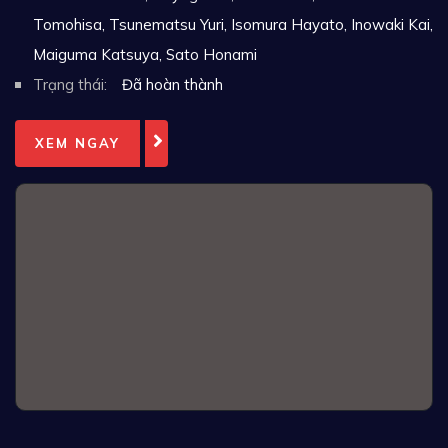
Tomohisa, Tsunematsu Yuri, Isomura Hayato, Inowaki Kai,
Maiguma Katsuya, Sato Honami
Trạng thái:
Đã hoàn thành
XEM NGAY