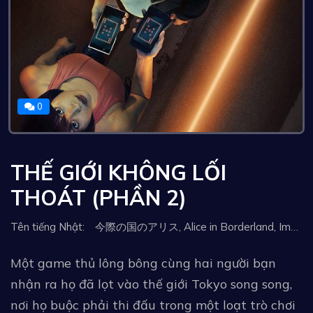
0
THẾ GIỚI KHÔNG LỐI
THOÁT (PHẦN 2)
Tên tiếng Nhật: 今際の国のアリス, Alice in Borderland, Imawa no Kuni no Alice, Imawa no Kuni no Arisu, Ajal o'yini, Alisa chegara ortida, এলিস ইন বর্ডারল্যান্ড, 今际之国的闯关者, 彌留之國的愛麗絲, 弥留之国的爱丽丝, Η Αλίκη στη Χώρα των Εσχάτων, 今际之国的有栖, אליס בבורדרלנד, آلیس در منطقه مرزی, 아리스 인 보더랜드, Аліса в Бордерленді, Аліса в Ігрокраї, Thế Giới Không Lối Thoát, أوراق الموت, Η Αλίκη στη χώρα των εσχάτων, 今際之國的有栖, Alice Határországban, Алиса в Пограничье, 今際之國的闖關者, Аліса в Прикордонні
Một game thủ lông bông cùng hai người bạn
nhận ra họ đã lọt vào thế giới Tokyo song song,
nơi họ buộc phải thi đấu trong một loạt trò chơi