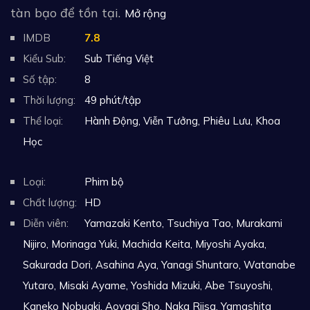
tàn bạo để tồn tại.
Mở rộng
IMDB
7.8
Kiểu Sub:
Sub Tiếng Việt
Số tập:
8
Thời lượng:
49 phút/tập
Thể loại:
Hành Động
,
Viễn Tưởng
,
Phiêu Lưu
,
Khoa
Học
Loại:
Phim bộ
Chất lượng:
HD
Diễn viên:
Yamazaki Kento, Tsuchiya Tao, Murakami
Nijiro, Morinaga Yuki, Machida Keita, Miyoshi Ayaka,
Sakurada Dori, Asahina Aya, Yanagi Shuntaro, Watanabe
Yutaro, Misaki Ayame, Yoshida Mizuki, Abe Tsuyoshi,
Kaneko Nobuaki, Aoyagi Sho, Naka Riisa, Yamashita