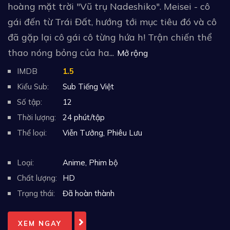
hoàng mặt trời "Vũ trụ Nadeshiko". Meisei - cô
gái đến từ Trái Đất, hướng tới mục tiêu đó và cô
đã gặp lại cô gái cô từng hứa h! Trận chiến thể
thao nóng bỏng của ha...
Mở rộng
IMDB
1.5
Kiểu Sub:
Sub Tiếng Việt
Số tập:
12
Thời lượng:
24 phút/tập
Thể loại:
Viễn Tưởng
,
Phiêu Lưu
Loại:
Anime
,
Phim bộ
Chất lượng:
HD
Trạng thái:
Đã hoàn thành
XEM NGAY