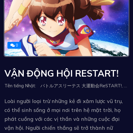
0
VẬN ĐỘNG HỘI RESTART!
Tên tiếng Nhật: バトルアスリーテス 大運動会ReSTART!, Battle Athletes Daiundōkai ReSTART!, Battle Athletess Daiundokai ReSTART!, Battle Athletes Victory Restart!, Боевые атлеты: Победа - Новый старт!
Loài người loại trừ những kẻ đi xâm lược vũ trụ,
có thể sinh sống ở mọi nơi trên hệ mặt trời, họ
phát cuồng với các vị thần và những cuộc đại
vận hội. Người chiến thắng sẽ trở thành nữ