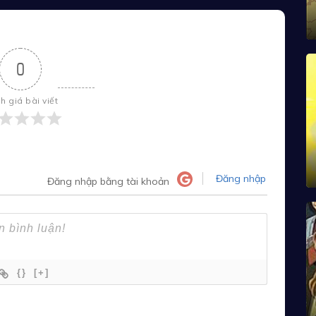
0
h giá bài viết
Đăng nhập
Đăng nhập bằng tài khoản
{}
[+]