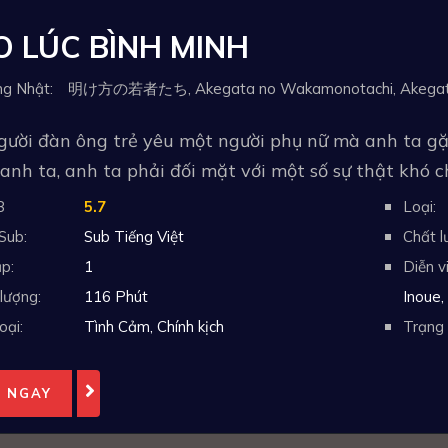
 LÚC BÌNH MINH
gười đàn ông trẻ yêu một người phụ nữ mà anh ta gặp
 anh ta, anh ta phải đối mặt với một số sự thật khó ch
B
5.7
Loại:
Sub:
Sub Tiếng Việt
Chất l
p:
1
Diễn v
lượng:
116 Phút
Inoue,
oại:
Tình Cảm
,
Chính kịch
Trạng 
 NGAY