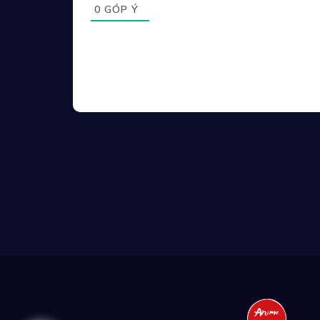
0
GÓP Ý