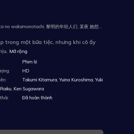
Tên tiếng Nhật: 明け方の若者たち, Akegata no Wakamonotachi, Akegata no wakamonotachi, 黎明的年轻人们, 某夜 她想念起了那刻的黎明时分, 黎明时分的年轻人们, 沒有黎明的愛情
 trong một bữa tiệc, nhưng khi cô ấy
ịu.
Mở rộng
Phim lẻ
ượng:
HD
iên:
Takumi Kitamura, Yuina Kuroshima, Yuki
 Raiku, Ken Sugawara
thái:
Đã hoàn thành