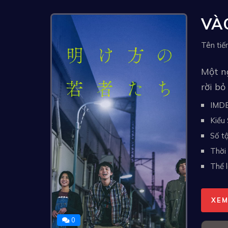
VÀO
Một n
rời bỏ
IMD
Kiểu 
Số tậ
Thời 
Thể l
XEM
0