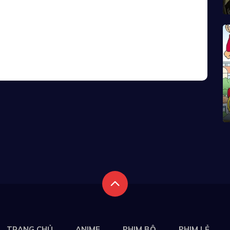
TRANG CHỦ
ANIME
PHIM BỘ
PHIM LẺ