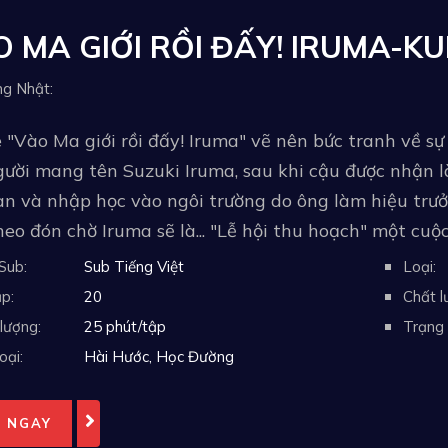
 MA GIỚI RỒI ĐẤY! IRUMA-K
ếng Nhật:
"Vào Ma giới rồi đấy! Iruma" vẽ nên bức tranh về s
gười mang tên Suzuki Iruma, sau khi cậu được nhận 
an và nhập học vào ngôi trường do ông làm hiệu trư
heo đón chờ Iruma sẽ là... "Lễ hội thu hoạch" một cuộc
Sub:
Sub Tiếng Việt
Loại:
p:
20
Chất l
lượng:
25 phút/tập
Trạng 
oại:
Hài Hước
,
Học Đường
 NGAY