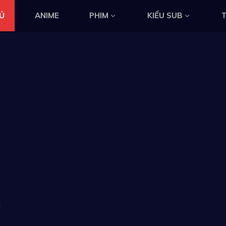
Ủ
ANIME
PHIM
KIỂU SUB
T
t