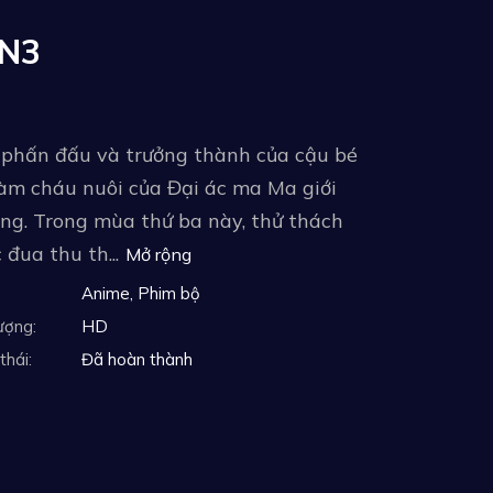
UN3
ự phấn đấu và trưởng thành của cậu bé
làm cháu nuôi của Đại ác ma Ma giới
ởng. Trong mùa thứ ba này, thử thách
 đua thu th...
Mở rộng
Anime
,
Phim bộ
ượng:
HD
thái:
Đã hoàn thành