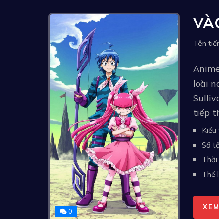
VÀO
Tên ti
Anime 
loài n
Sulliv
tiếp t
Kiểu 
Số tậ
Thời 
Thể l
XEM
0