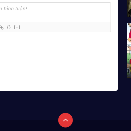
{}
[+]