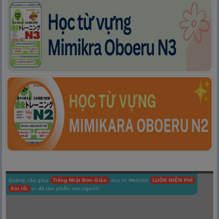
Quảng cáo giúp
Tiếng Nhật Đơn Giản
duy trì Website
LUÔN MIỄN PHÍ
Xin lỗi
vì đã làm phiền mọi người!