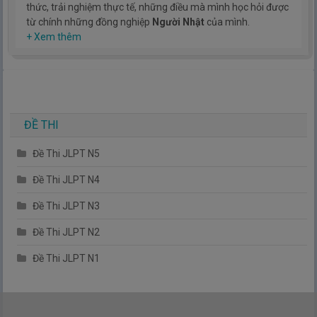
thức, trải nghiệm thực tế, những điều mà mình học hỏi được
từ chính những đồng nghiệp
Người Nhật
của mình.
Hy vọng rằng kinh nghiệm mà mình có được sẽ giúp các bạn
+ Xem thêm
hiểu thêm về tiếng nhật, cũng như văn hóa, con người nhật
bản.
TIẾNG NHẬT ĐƠN GIẢN !
ĐỀ THI
Đề Thi JLPT N5
Đề Thi JLPT N4
Đề Thi JLPT N3
Đề Thi JLPT N2
Đề Thi JLPT N1