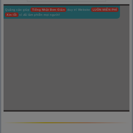
Quảng cáo giúp
Tiếng Nhật Đơn Giản
duy trì Website
LUÔN MIỄN PHÍ
Xin lỗi
vì đã làm phiền mọi người!