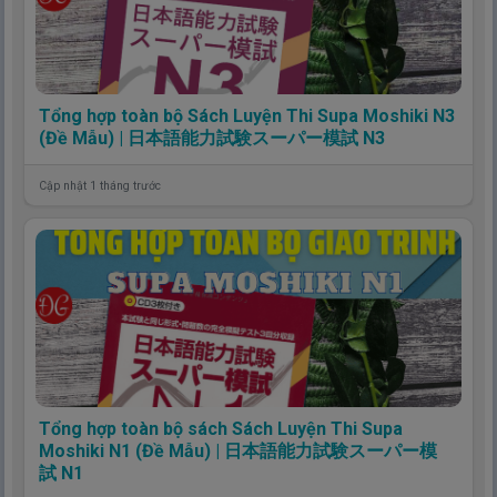
Tổng hợp toàn bộ Sách Luyện Thi Supa Moshiki N3
(Đề Mẫu) | 日本語能力試験スーパー模試 N3
Cập nhật 1 tháng trước
Tổng hợp toàn bộ sách Sách Luyện Thi Supa
Moshiki N1 (Đề Mẫu) | 日本語能力試験スーパー模
試 N1