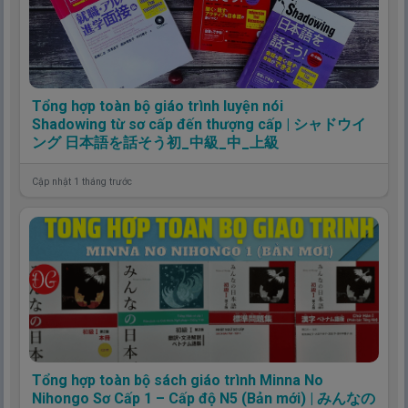
Tổng hợp toàn bộ giáo trình luyện nói
Shadowing từ sơ cấp đến thượng cấp | シャドウイ
ング 日本語を話そう初_中級_中_上級
Cập nhật 1 tháng trước
Tổng hợp toàn bộ sách giáo trình Minna No
Nihongo Sơ Cấp 1 – Cấp độ N5 (Bản mới) | みんなの