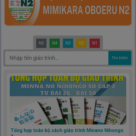
N5
N4
N3
N2
N1
Tìm Kiếm
Tổng hợp toàn bộ sách giáo trình Minano Nihongo