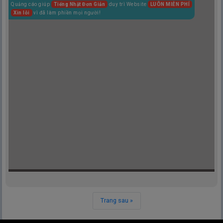
Quảng cáo giúp
Tiếng Nhật Đơn Giản
duy trì Website
LUÔN MIỄN PHÍ
Xin lỗi
vì đã làm phiền mọi người!
Trang sau »