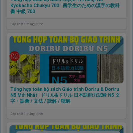
Kyokasho Chukyu 700 | 留学生のための漢字の教科
書 中級 700
Cập nhật 1 tháng trước
Tổng hợp toàn bộ sách Giáo trình Doriru & Doriru
N5 Mới Nhất | ドリル&ドリル 日本語能力試験 N5 文
字・語彙 / 文法 / 読解 / 聴解
Cập nhật 1 tháng trước