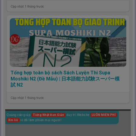
Cập nhật 1 tháng trước
Tổng hợp toàn bộ sách Sách Luyện Thi Supa
Moshiki N2 (Đề Mẫu) | 日本語能力試験スーパー模
試 N2
Cập nhật 1 tháng trước
Quảng cáo giúp
Tiếng Nhật Đơn Giản
duy trì Website
LUÔN MIỄN PHÍ
Xin lỗi
vì đã làm phiền mọi người!