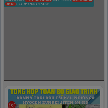
Xin lỗi
vì đã làm phiền mọi người!