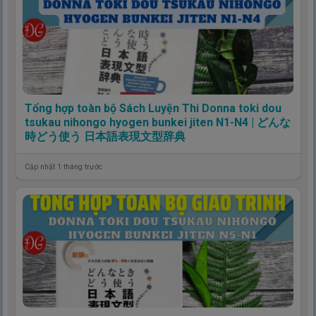
Tổng hợp toàn bộ Sách Luyện Thi Donna toki dou
tsukau nihongo hyogen bunkei jiten N1-N4 | どんな
時どう使う 日本語表現文型辞典
Cập nhật 1 tháng trước