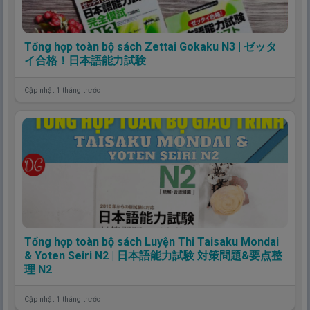
Tổng hợp toàn bộ sách Zettai Gokaku N3 | ゼッタ
イ合格！日本語能力試験
Cập nhật 1 tháng trước
Tổng hợp toàn bộ sách Luyện Thi Taisaku Mondai
& Yoten Seiri N2 | 日本語能力試験 対策問題&要点整
理 N2
Cập nhật 1 tháng trước