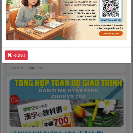
Tổng hợp toàn bộ Sách Luyện Thi Kanji No
Kyokasho Jokyu 1000 | 留学生のための漢字の教科
書 上級1000
ĐÓNG
Cập nhật 1 tháng trước
Tổng hợp toàn bộ Sách Luyện Thi Kanji No