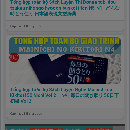
Tổng hợp toàn bộ Sách Luyện Thi Donna toki dou
tsukau nihongo hyogen bunkei jiten N5-N1 | どんな
時どう使う 日本語表現文型辞典
Cập nhật 1 tháng trước
Tổng hợp toàn bộ Sách Luyện Nghe Mainichi no
Kikitori 50 Nichi Vol 2 – N4 | 毎日の聞き取り 50日下
初級 Vol 2
Cập nhật 1 tháng trước
Quảng cáo giúp
Tiếng Nhật Đơn Giản
duy trì Website
LUÔN MIỄN PHÍ