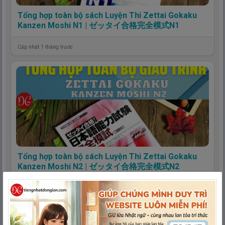
Tổng hợp toàn bộ sách Luyện Thi Zettai Gokaku
Kanzen Moshi N1 | ゼッタイ合格完全模式N1
Cập nhật 1 tháng trước
Tổng hợp toàn bộ sách Luyện Thi Zettai Gokaku
Kanzen Moshi N2 | ゼッタイ合格完全模式N2
Cập nhật 1 tháng trước