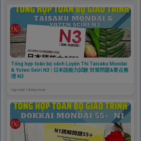
Tổng hợp toàn bộ sách Luyện Thi Taisaku Mondai
& Yoten Seiri N3 | 日本語能力試験 対策問題&要点整
理 N3
Cập nhật 1 tháng trước