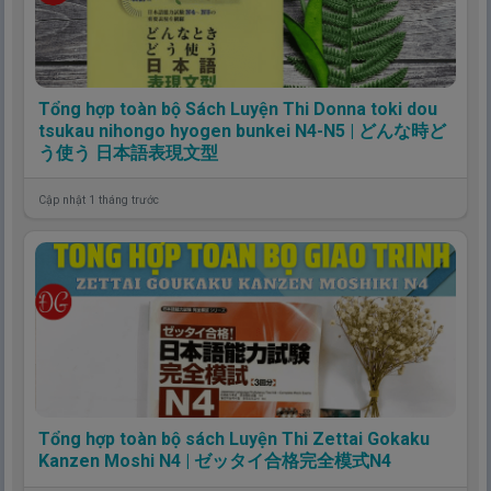
Tổng hợp toàn bộ Sách Luyện Thi Donna toki dou
tsukau nihongo hyogen bunkei N4-N5 | どんな時ど
う使う 日本語表現文型
Cập nhật 1 tháng trước
Tổng hợp toàn bộ sách Luyện Thi Zettai Gokaku
Kanzen Moshi N4 | ゼッタイ合格完全模式N4