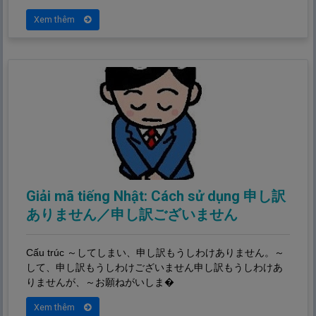
Xem thêm
Giải mã tiếng Nhật: Cách sử dụng 申し訳
ありません／申し訳ございません
Cấu trúc ～してしまい、
申
し
訳
もうしわけありません。～
して、
申
し
訳
もうしわけございません
申
し
訳
もうしわけあ
りませんが、～お
願
ねがいしま�
Xem thêm