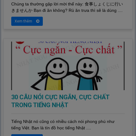
Chúng ta thường gặp lời mời thế này:
食
事
しょくじに
行
い
きませんか Bạn đi ăn không? Rủ ăn trưa thì sẽ là dùng ....
Xem thêm
30 CÂU NÓI CỰC NGẮN, CỰC CHẤT
TRONG TIẾNG NHẬT
Tiếng Nhật nó cũng có nhiều cách nói phong phú như
tiếng Việt. Bạn là tín đồ học tiếng Nhật ....