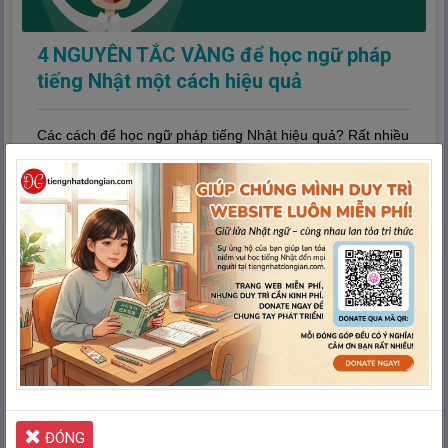
4 NGUYÊN TẮC VÀNG để học ngữ pháp
tiếng Nhật một cách hiệu quả
Các cách để học ngữ pháp tiếng Nhật hiệu quả? Rất nhiều
bạn đã inbox trên Fanpage Tiếng Nhật Đơn ....
Xem thêm
ĐÓNG
Trợ Từ Tiếng Nhật : Phân Biệt は và が