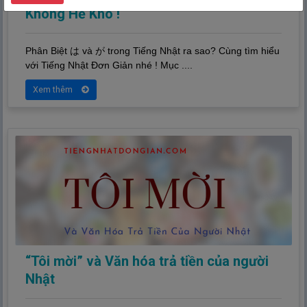
Không Hề Khó !
Phân Biệt は và が trong Tiếng Nhật ra sao? Cùng tìm hiểu
với Tiếng Nhật Đơn Giản nhé ! Mục ....
Xem thêm
“Tôi mời” và Văn hóa trả tiền của người
Nhật