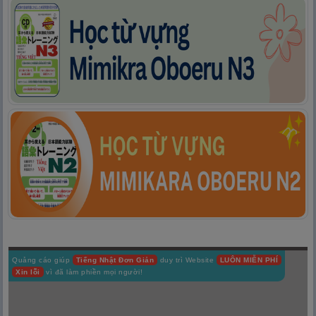
Quảng cáo giúp
Tiếng Nhật Đơn Giản
duy trì Website
LUÔN MIỄN PHÍ
Xin lỗi
vì đã làm phiền mọi người!