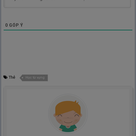
0
GÓP Ý
Thẻ
Học từ vựng