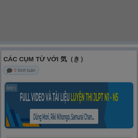
CÁC CỤM TỪ VỚI 気（き）
0
bình luận