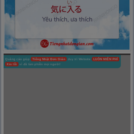
Quảng cáo giúp
Tiếng Nhật Đơn Giản
duy trì Website
LUÔN MIỄN PHÍ
Xin lỗi
vì đã làm phiền mọi người!