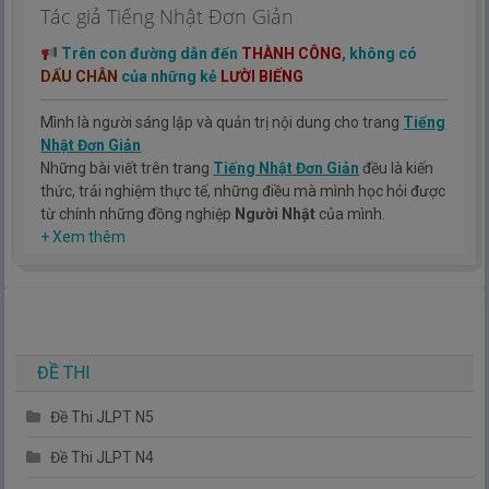
Tác giả Tiếng Nhật Đơn Giản
Trên con đường dẫn đến
THÀNH CÔNG
, không có
DẤU CHÂN
của những kẻ
LƯỜI BIẾNG
Mình là người sáng lập và quản trị nội dung cho trang
Tiếng
Nhật Đơn Giản
Những bài viết trên trang
Tiếng Nhật Đơn Giản
đều là kiến
thức, trải nghiệm thực tế, những điều mà mình học hỏi được
từ chính những đồng nghiệp
Người Nhật
của mình.
Hy vọng rằng kinh nghiệm mà mình có được sẽ giúp các bạn
+ Xem thêm
hiểu thêm về tiếng nhật, cũng như văn hóa, con người nhật
bản.
TIẾNG NHẬT ĐƠN GIẢN !
ĐỀ THI
Đề Thi JLPT N5
Đề Thi JLPT N4