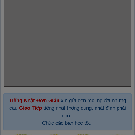
Tiếng Nhật Đơn Giản
xin gửi đến mọi người những
câu
Giao Tiếp
tiếng nhật thông dụng, nhất định phải
nhớ.
Chúc các bạn học tốt.