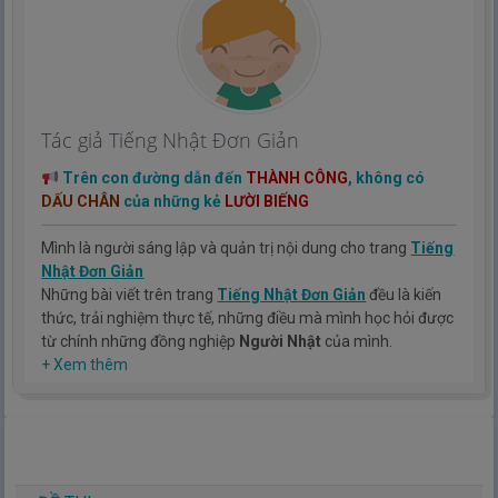
Tác giả Tiếng Nhật Đơn Giản
Trên con đường dẫn đến
THÀNH CÔNG
, không có
DẤU CHÂN
của những kẻ
LƯỜI BIẾNG
Mình là người sáng lập và quản trị nội dung cho trang
Tiếng
Nhật Đơn Giản
Những bài viết trên trang
Tiếng Nhật Đơn Giản
đều là kiến
thức, trải nghiệm thực tế, những điều mà mình học hỏi được
từ chính những đồng nghiệp
Người Nhật
của mình.
Hy vọng rằng kinh nghiệm mà mình có được sẽ giúp các bạn
+ Xem thêm
hiểu thêm về tiếng nhật, cũng như văn hóa, con người nhật
bản.
TIẾNG NHẬT ĐƠN GIẢN !