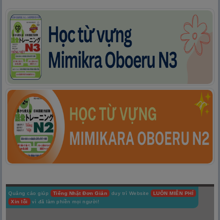
Quảng cáo giúp
Tiếng Nhật Đơn Giản
duy trì Website
LUÔN MIỄN PHÍ
Xin lỗi
vì đã làm phiền mọi người!