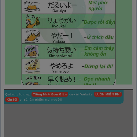
Quảng cáo giúp
Tiếng Nhật Đơn Giản
duy trì Website
LUÔN MIỄN PHÍ
Xin lỗi
vì đã làm phiền mọi người!