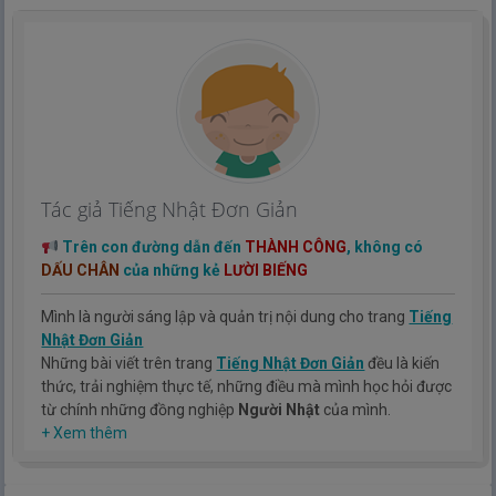
Tác giả Tiếng Nhật Đơn Giản
Trên con đường dẫn đến
THÀNH CÔNG
, không có
DẤU CHÂN
của những kẻ
LƯỜI BIẾNG
Mình là người sáng lập và quản trị nội dung cho trang
Tiếng
Nhật Đơn Giản
Những bài viết trên trang
Tiếng Nhật Đơn Giản
đều là kiến
thức, trải nghiệm thực tế, những điều mà mình học hỏi được
từ chính những đồng nghiệp
Người Nhật
của mình.
Hy vọng rằng kinh nghiệm mà mình có được sẽ giúp các bạn
+ Xem thêm
hiểu thêm về tiếng nhật, cũng như văn hóa, con người nhật
bản.
TIẾNG NHẬT ĐƠN GIẢN !