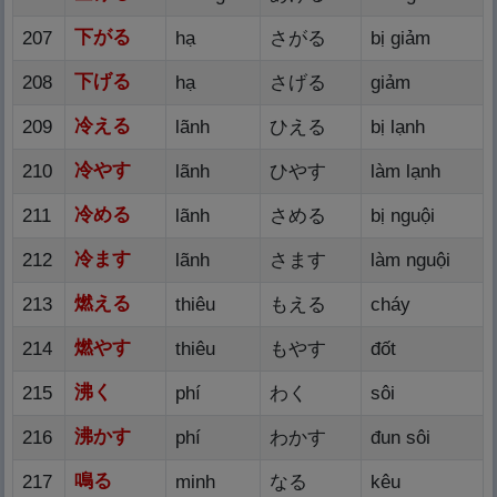
下
がる
207
hạ
さがる
bị giảm
下
げる
208
hạ
さげる
giảm
冷
える
209
lãnh
ひえる
bị lạnh
冷
やす
210
lãnh
ひやす
làm lạnh
冷
める
211
lãnh
さめる
bị nguội
冷
ます
212
lãnh
さます
làm nguội
燃
える
213
thiêu
もえる
cháy
燃
やす
214
thiêu
もやす
đốt
沸
く
215
phí
わく
sôi
沸
かす
216
phí
わかす
đun sôi
鳴
る
217
minh
なる
kêu