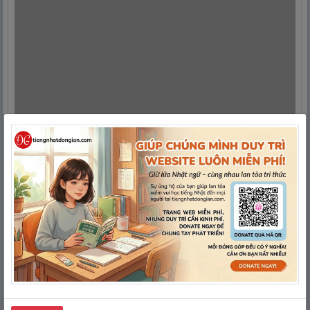
172
はやる
はやる
phổ biến
経
つ
173
kinh
たつ
qua
間
に
合
う
174
gian,
まにあう
kịp giờ
hợp
間
に
合
わ
175
gian,
まにあわ
làm cho kịp
せる
hợp
せる
giờ