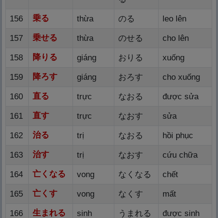
乗
る
156
thừa
のる
leo lên
乗
せる
157
thừa
のせる
cho lên
降
りる
158
giáng
おりる
xuống
降
ろす
159
giáng
おろす
cho xuống
直
る
160
trực
なおる
được sửa
直
す
161
trực
なおす
sửa
治
る
162
trị
なおる
hồi phục
治
す
163
trị
なおす
cứu chữa
亡
くなる
164
vong
なくなる
chết
亡
くす
165
vong
なくす
mất
生
まれる
166
sinh
うまれる
được sinh