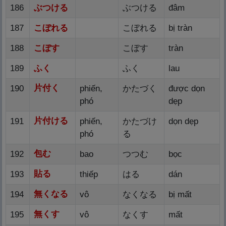
186
ぶつける
ぶつける
đâm
187
こぼれる
こぼれる
bị tràn
188
こぼす
こぼす
tràn
189
ふく
ふく
lau
片
付
く
190
phiến,
かたづく
được dọn
phó
dẹp
片
付
ける
191
phiến,
かたづけ
dọn dẹp
phó
る
包
む
192
bao
つつむ
bọc
貼
る
193
thiếp
はる
dán
無
くなる
194
vô
なくなる
bị mất
無
くす
195
vô
なくす
mất