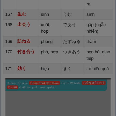
ra
生
む
167
sinh
うむ
sinh
出
会
う
168
xuất,
であう
gặp (ngẫu
hợp
nhiên)
訪
ねる
169
phóng
たずねる
thăm
付
き
合
う
170
phó, hợp
つきあう
hẹn hò, giao
tiếp
効
く
171
hiệu
きく
có hiệu quả
Quảng cáo giúp
Tiếng Nhật Đơn Giản
duy trì Website
LUÔN MIỄN PHÍ
Xin lỗi
vì đã làm phiền mọi người!