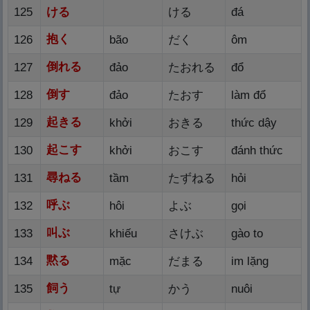
125
ける
ける
đá
抱
く
126
bão
だく
ôm
倒
れる
127
đảo
たおれる
đổ
倒
す
128
đảo
たおす
làm đổ
起
きる
129
khởi
おきる
thức dậy
起
こす
130
khởi
おこす
đánh thức
尋
ねる
131
tầm
たずねる
hỏi
呼
ぶ
132
hôi
よぶ
gọi
叫
ぶ
133
khiếu
さけぶ
gào to
黙
る
134
mặc
だまる
im lặng
飼
う
135
tự
かう
nuôi