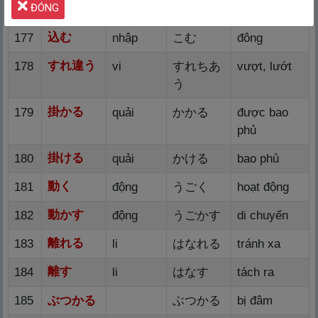
ĐÓNG
通
う
176
thông
かよう
đi làm, học
込
む
177
nhập
こむ
đông
すれ
違
う
178
vi
すれちあ
vượt, lướt
う
掛
かる
179
quải
かかる
được bao
phủ
掛
ける
180
quải
かける
bao phủ
動
く
181
động
うごく
hoạt động
動
かす
182
động
うごかす
di chuyển
離
れる
183
li
はなれる
tránh xa
離
す
184
li
はなす
tách ra
185
ぶつかる
ぶつかる
bị đâm