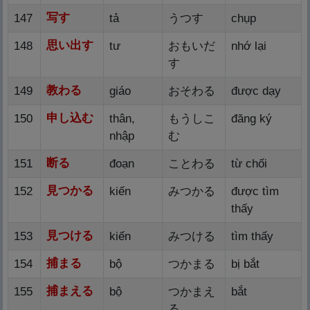
写
す
147
tả
うつす
chụp
思
い
出
す
148
tư
おもいだ
nhớ lại
す
教
わる
149
giáo
おそわる
được dạy
申
し
込
む
150
thân,
もうしこ
đăng ký
nhập
む
断
る
151
đoạn
ことわる
từ chối
見
つかる
152
kiến
みつかる
được tìm
thấy
見
つける
153
kiến
みつける
tìm thấy
捕
まる
154
bộ
つかまる
bị bắt
捕
まえる
155
bộ
つかまえ
bắt
る