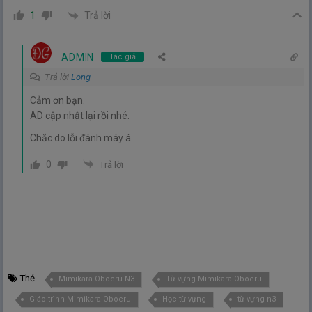
Trả lời
1
ADMIN
Tác giả
Trả lời
Long
Cảm ơn bạn.
AD cập nhật lại rồi nhé.
Chắc do lỗi đánh máy á.
0
Trả lời
Thẻ
Mimikara Oboeru N3
Từ vựng Mimikara Oboeru
Giáo trình Mimikara Oboeru
Học từ vựng
từ vựng n3