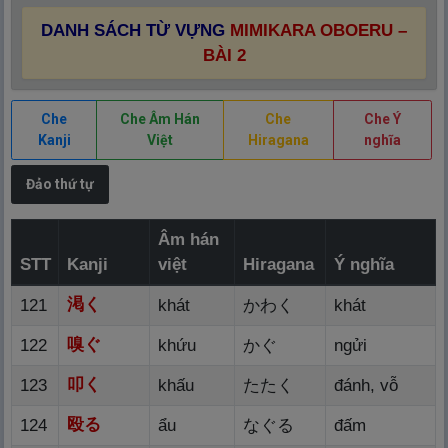
DANH SÁCH TỪ VỰNG
MIMIKARA OBOERU –
BÀI 2
Che
Che Âm Hán
Che
Che Ý
Kanji
Việt
Hiragana
nghĩa
Đảo thứ tự
Âm hán
STT
Kanji
việt
Hiragana
Ý nghĩa
渇
く
121
khát
かわく
khát
嗅
ぐ
122
khứu
かぐ
ngửi
叩
く
123
khấu
たたく
đánh, vỗ
殴
る
124
ẩu
なぐる
đấm