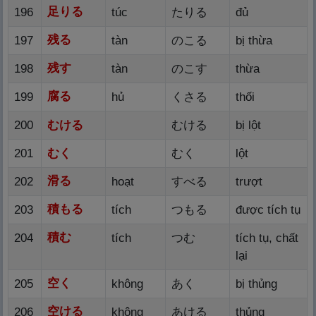
足
りる
196
túc
たりる
đủ
残
る
197
tàn
のこる
bị thừa
残
す
198
tàn
のこす
thừa
腐
る
199
hủ
くさる
thối
200
むける
むける
bị lột
201
むく
むく
lột
滑
る
202
hoạt
すべる
trượt
積
もる
203
tích
つもる
được tích tụ
積
む
204
tích
つむ
tích tụ, chất
lại
空
く
205
không
あく
bị thủng
空
ける
206
không
あける
thủng