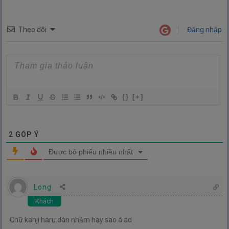
Theo dõi
Đăng nhập
{}
[+]
2
GÓP Ý
Được bỏ phiếu nhiều nhất
Long
Khách
Chữ kanji haru:dán nhầm hay sao á ad