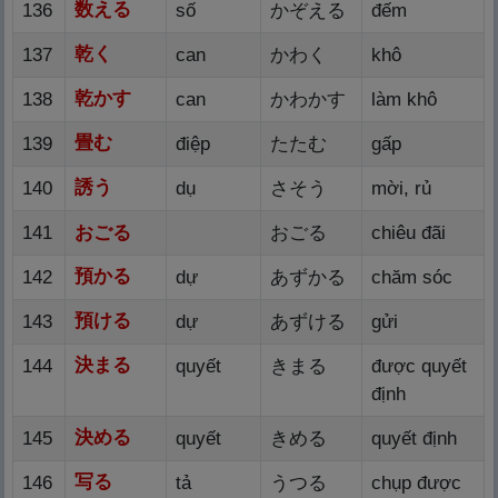
数
える
136
số
かぞえる
đếm
乾
く
137
can
かわく
khô
乾
かす
138
can
かわかす
làm khô
畳
む
139
điệp
たたむ
gấp
誘
う
140
dụ
さそう
mời, rủ
141
おごる
おごる
chiêu đãi
預
かる
142
dự
あずかる
chăm sóc
預
ける
143
dự
あずける
gửi
決
まる
144
quyết
きまる
được quyết
định
決
める
145
quyết
きめる
quyết định
写
る
146
tả
うつる
chụp được