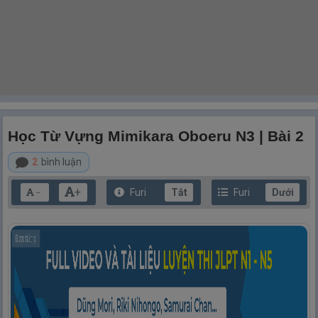
Học Từ Vựng Mimikara Oboeru N3 | Bài 2
2
bình luận
+
Furi
Tắt
Furi
Dưới
－