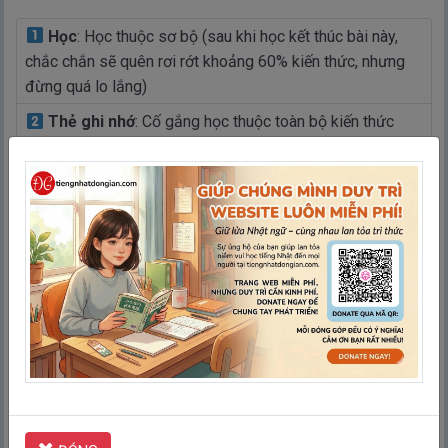
Học
: Học thuộc sơ bộ (sau khi học kết thúc bài này,
chắc chắn sẽ quên rơi rớt khoảng 60% kiến thức, nhưng
đừng quá lo lắng)
Thẻ ghi nhớ
: Cố gắng học thuộc toàn bộ kiến thức
bằng cách đánh dấu thẻ nào chưa thuộc và học đi học lại
những thẻ này cho đến khi nhớ được rồi mới thôi (sau khi
kết thúc bài này, nhớ kĩ khoảng 80-90% kiến thức)
Ghép thẻ
: Ghi nhớ thêm bằng cách vừa học vừa chơi
Chính tả
: Luyện cách viết bằng cách điền chữ thích
hợp vào ô trống (có thể bỏ qua)
Kiểm tra
: Hoàn thành các câu hỏi để kiểm tra xem bạn
đã thuộc toàn bộ kiến thức chưa. Nếu cảm giác chưa tự
tin thì quay lại bước 2 “Thẻ ghi nhớ” để học lại cho đến
khi thuộc thì thôi
Ôn tập lại kiến thức
: Sau khi đã thuộc bài, các bạn