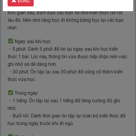
ĐÓNG
hãy lên lịch ôn lại kiến thức thường xuyên theo các mốc
thời gian sau, đảm bảo các bạn sẽ nhớ kiến thức rất rất
lâu đó. Nên nhớ rằng học đi không bằng học lại các bạn
nhé!
Ngay sau khi học:
・5 phút: Dành 5 phút để ôn lại ngay sau khi học kiến
thức 1 bài. Lúc này, thông tin vừa được tiếp nhận nên việc
ghi nhớ sẽ dễ dàng hơn.
・30 phút: Ôn tập lại sau 30 phút để củng cố thêm kiến
thức vừa học.
Trong ngày:
・1 tiếng: Ôn tập lại sau 1 tiếng để tăng cường độ ghi
nhớ.
・Buổi tối: Dành thời gian ôn tập lại toàn bộ kiến thức đã
học trong ngày trước khi đi ngủ.