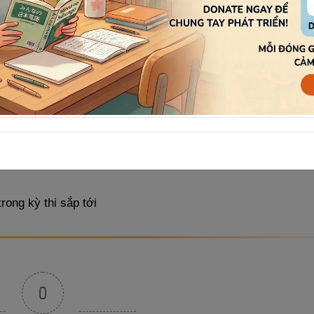
rong kỳ thi sắp tới
0