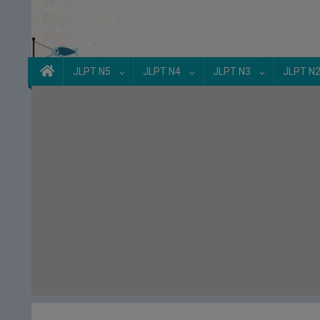
JLPT N5
JLPT N4
JLPT N3
JLPT N