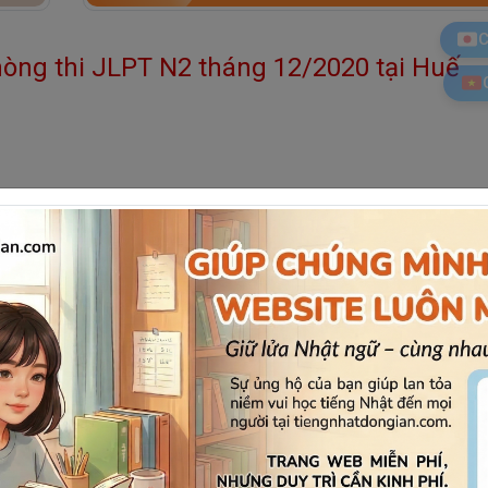
C
òng thi JLPT N2 tháng 12/2020 tại Huế