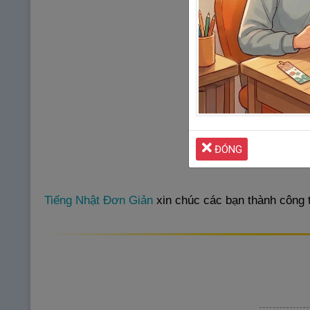
ĐÓNG
Tiếng Nhật Đơn Giản
xin chúc các bạn thành công t