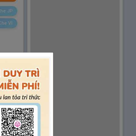
he JP
Che VI