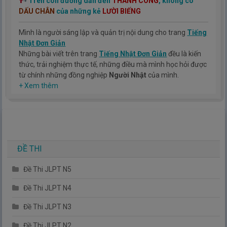
Trên con đường dẫn đến
THÀNH CÔNG
, không có
DẤU CHÂN
của những kẻ
LƯỜI BIẾNG
Mình là người sáng lập và quản trị nội dung cho trang
Tiếng
Nhật Đơn Giản
Những bài viết trên trang
Tiếng Nhật Đơn Giản
đều là kiến
thức, trải nghiệm thực tế, những điều mà mình học hỏi được
từ chính những đồng nghiệp
Người Nhật
của mình.
Hy vọng rằng kinh nghiệm mà mình có được sẽ giúp các bạn
+ Xem thêm
hiểu thêm về tiếng nhật, cũng như văn hóa, con người nhật
bản.
TIẾNG NHẬT ĐƠN GIẢN !
ĐỀ THI
Đề Thi JLPT N5
Đề Thi JLPT N4
Đề Thi JLPT N3
Đề Thi JLPT N2