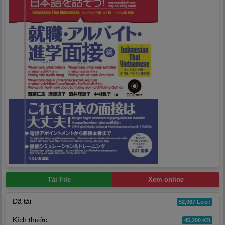
Tải File
Xem online
Đã tải
52,067 Lượt
Kích thước
45,200 KB