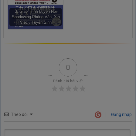
3. Giáo Trình Luyện Nói
Shadowing Phỏng Vấn, Xin
Việc , Tuyển Sinh
0
Đánh giá bài viết
Theo dõi
Đăng nhập