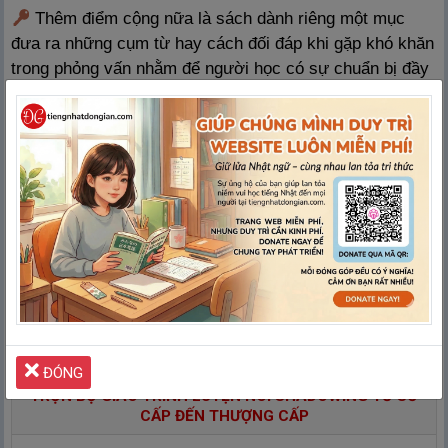
Thêm điểm cộng nữa là sách dành riêng một mục
đưa ra những cụm từ hay cách đối đáp khi gặp khó khăn
trong phỏng vấn nhằm để người học có sự chuẩn bị đầy
đủ, chu đáo và tự tin bước vào kỳ phỏng vấn quan trọng.
Cách sử dụng sách Shadowing
Sách được biên soạn đứng trên quan điểm người học
nên nội dung khá chi tiết, tỉ mỉ vì vậy bạn hãy theo đúng
trình của sách và lưu ý những điểm quan trọng, dành tối
đa 30-40 phút mỗi ngày để học và nghe lặp đi lặp lại để
nhớ kỹ, nhớ lâu đoạn hội thoại với cách hành văn, diễn
đạt của người Nhật, từ đó hình thành được kỹ năng giao
tiếp tốt hơn
ĐÓNG
TRỌN BỘ GIÁO TRÌNH LUYỆN NÓI SHADOWING TỪ SƠ
CẤP ĐẾN THƯỢNG CẤP