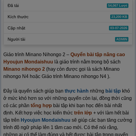
Đã tải
54,067 Lượt
Kích thước
23,200 KB
Cập nhật
03-07-2026
Người tải
ADMIN
Giáo trình Minano Nihongo 2 –
Quyển bài tập nâng cao
Hyoujun Mondaishuu
là giáo trình nằm trong bộ sách
Minano nihongo 2
(hay còn được gọi là sách Minano
nihongo N4 hoặc Giáo trình Minano nihongo N4 ).
Đây là quyển sách giúp bạn
thực hành
những
bài tập
khó
ở mức khó hơn so với những quyển còn lại, đồng thời cũng
có các phần
tổng hợp
bài tập khi bạn học đến bài nhất
định. Kết hợp việc học kiến thức
trên lớp
+ với làm hết bài
tập trên
Hyoujun Mondaishuu
sẽ giúp các bạn tăng cường
trình độ ngữ pháp lên 1 tầm cao mới. Có thể nói rằng,
những ai có thể làm đúng và hết được bài tập trong quyển