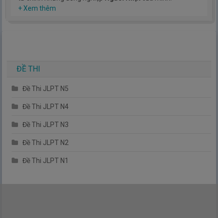
Hy vọng rằng kinh nghiệm mà mình có được sẽ giúp các bạn
+ Xem thêm
hiểu thêm về tiếng nhật, cũng như văn hóa, con người nhật
bản.
TIẾNG NHẬT ĐƠN GIẢN !
ĐỀ THI
Đề Thi JLPT N5
Đề Thi JLPT N4
Đề Thi JLPT N3
Đề Thi JLPT N2
Đề Thi JLPT N1