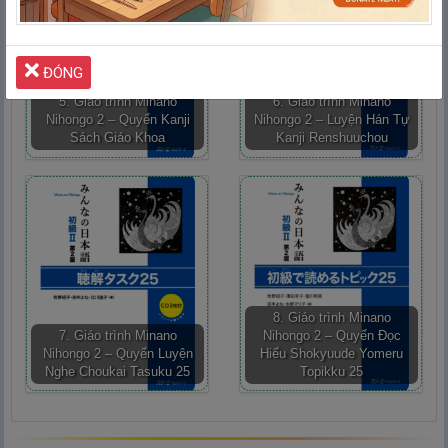
ĐÓNG
5. Giáo trình Minano
6. Giáo trình Minano
Nihongo 2 – Quyển Kanji
Nihongo 2 – Luyện Hán Tự
Sách Giáo Khoa
Kanji Renshuuchou
8. Giáo trình Minano
7. Giáo trình Minano
Nihongo 2 – Quyển Đọc
Nihongo 2 – Quyển Luyện
Hiểu Shokyuude Yomeru
Nghe Choukai Tasuku 25
Topikku 25