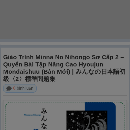
Giáo Trình Minna No Nihongo Sơ Cấp 2 –
Quyển Bài Tập Nâng Cao Hyoujun
Mondaishuu (Bản Mới) | みんなの日本語初
級〈2〉標準問題集
0
bình luận