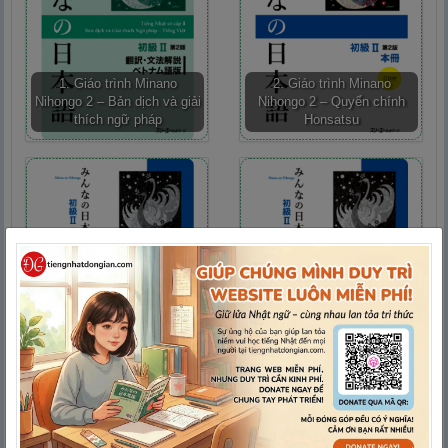
1. Giáo trình Minano
2. Giáo trình Minano
Nihongo 2 – Bản dịch và giải
Nihongo 2 – Quyển chính
thích ngữ pháp
Honsatsu
3. Giáo trình Minano
Nihongo 2 – Quyển Bài Tập
4. Giáo trình Minano
Nâng Cao Hyoujun
Nihongo 2 – Quyển Bài Tập
Mondaishuu
Bunkei Renshuuchou