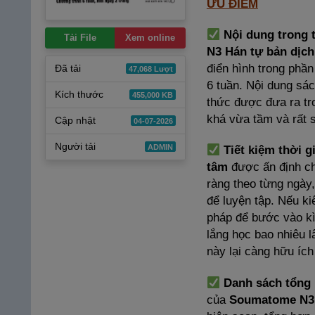
ƯU ĐIỂM
Nội dung trong t
Tải File
Xem online
N3 Hán tự bản dịch
điển hình trong phần
Đã tải
47,068 Lượt
6 tuần. Nội dung sá
Kích thước
455,000 KB
thức được đưa ra t
khá vừa tầm và rất s
Cập nhật
04-07-2026
Người tải
ADMIN
Tiết kiệm thời g
tâm
được ấn định chỉ
ràng theo từng ngày,
để luyện tập. Nếu ki
pháp để bước vào kì 
lắng học bao nhiêu lâ
này lại càng hữu ích
Danh sách tổng 
của
Soumatome N3 