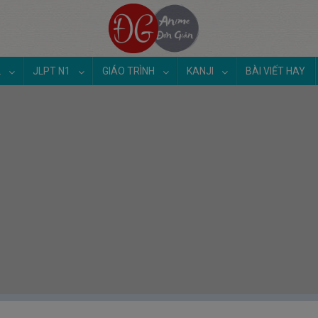
2
JLPT N1
GIÁO TRÌNH
KANJI
BÀI VIẾT HAY