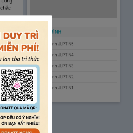
ô cùng
 chắc
3 Hán
GIÁO TRÌNH
c tự học
Giáo trình JLPT N5
Giáo trình JLPT N4
Giáo trình JLPT N3
 từ
Giáo trình JLPT N2
Giáo trình JLPT N1
nếu biết
 viết
ch nữa