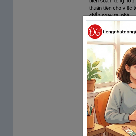
biên soạn, tổng hợp
thuận tiện cho việc 
chắn ngay tại nhà.
Lời dịch tiếng V
tự bản dịch trọng 
ở nhà không còn trở 
CÁCH HỌC
Học hết các chữ 
vựng nữa và nhớ phả
Ngoài ra mặc dù t
cách viết thì càng t
cẩn thận chứ đừng 
Sau khi học xong 
nhé.