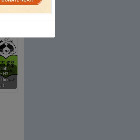
trình
e N3 –
 Hiểu
i )