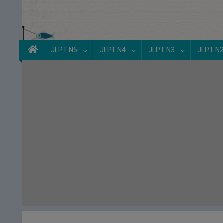
JLPT N5
JLPT N4
JLPT N3
JLPT N