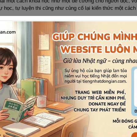
 lại một cách khoa học như một đề cương cho người đọc, v
tự học, tự luyện thi cũng như củng cố lại kiến thức một cách
iệt đi kèm:
Lại một điểm cộng to bự nữa của
Soumatome N
tâm
. Vì sách đã được dịch trọng tâm sang tiếng Việt nên việ
ngại với bạn đọc nữa rồi.
Hán từng bài cùng với các từ vựng đi kèm để tăng thêm vốn
i làm bài tập ôn luyện nữa.
rong đề thi JLPT không yêu cầu nhớ cách viết Kanji nhưng 
ốt đúng không nào, nên nếu có thời gian bạn hãy học cả cách
“nhớ mang máng” mặt chữ nhé.
hãy nhớ phải ôn tập lại bằng danh sách chữ Hán ở cuối sá