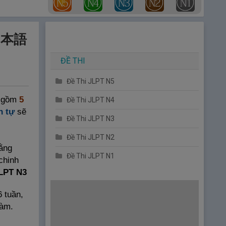
 日本語
ĐỀ THI
Đề Thi JLPT N5
o gồm
5
Đề Thi JLPT N4
n tự
sẽ
Đề Thi JLPT N3
Đề Thi JLPT N2
bằng
Đề Thi JLPT N1
chinh
JLPT N3
 tuần,
làm.