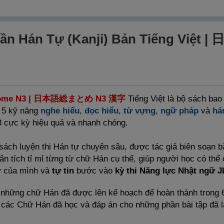
ần Hán Tự (Kanji) Bản Tiếng Việt |
ome N3 |
日
本
語
総
まとめ N3
漢
字
Tiếng Việt là bộ sách ba
 5 kỹ năng
nghe hiểu
,
đọc hiểu
,
từ vựng
,
ngữ pháp
và
há
3 cực kỳ hiệu quả và nhanh chóng.
 sách luyện thi Hán tự chuyên sâu, được tác giả biên soạn 
n tích tỉ mỉ từng từ chữ Hán cụ thể, giúp người học có thể 
ự của mình và
tự tin
bước vào
kỳ thi Năng lực Nhật ngữ 
hững chữ Hán đã được lên kế hoạch để hoàn thành trong 6
các Chữ Hán đã học và đáp án cho những phần bài tập đã 