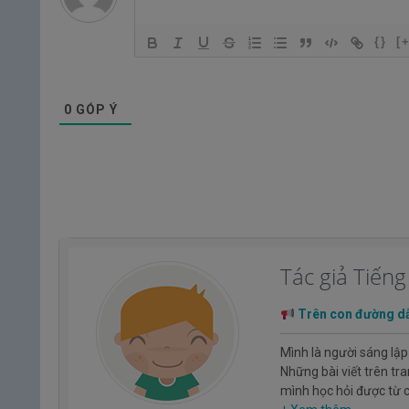
{}
[
0
GÓP Ý
Tác giả Tiến
Trên con đường d
Mình là người sáng lập
Những bài viết trên tr
mình học hỏi được từ