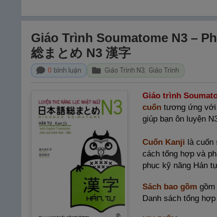
Giáo Trình Soumatome N3 – Ph
総まとめ N3 漢字
0
bình luận
Giáo Trình N3
,
Giáo Trình
Giáo trình Soumat
cuốn
tương ứng với
giúp bạn ôn luyện N
Cuốn Kanji
là cuốn
cách tổng hợp và phâ
phục kỹ năng Hán t
Sách bao gồm
gồm n
Danh sách tổng hợp 