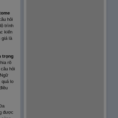
tome
câu hỏi
ộ trình
ác kiến
giá là
 trọng
hia rõ
 câu hỏi
n Ngữ
 quá lo
điều
nữa
ng được