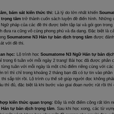
âm, bám sát kiến thức thi:
Là lý do lớn nhất khiến
Souma
 trọng tâm
trở thành cuốn sách luyện đề điển hình. Những 
 Ngữ pháp của các đề thi được biên tập lại và gói gọn trong l
ch đưa ra cũng vô cùng phong phú và đa dạng. Đặc biệt là c
rong
Soumatome N3 Hán tự bản dịch trọng tâm
được đánh 
át với đề thi.
ian học:
Lộ trình học
Soumatome N3 Ngữ Hán tự bản dịch
 trong 6 tuần với mỗi ngày 2 trang! Bài học đã được phân c
 từng tuần với mỗi ngày là một chủ điểm riêng cùng với các
ên trì thì chỉ trong khoảng 2 tháng bạn đã có tự tin vào phầ
thi sắp tới rồi. Lộ trình cụ thể sẽ giúp người đọc không phải
u thì đủ, đặc biệt là khi bước vào giai đoạn nước rút rồi thì 
hợp kiến thức quan trọng:
Đây là một điểm cộng rất lớn 
Hán tự bản dịch trọng tâm
. Sau khi học xong, các từ vự