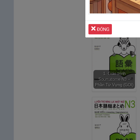
Trọn bộ giáo t
ĐÓNG
1. Giáo trình
Soumatome N3 –
Phần Từ Vựng (GOI)