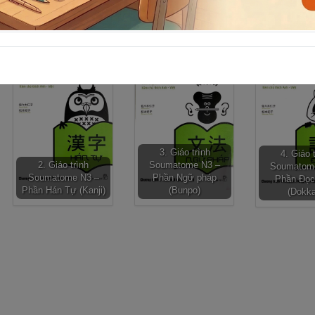
rình Soumatome, Trình độ N3 bao gồm 5 quyển.
3. Giáo trình
4. Giáo 
2. Giáo trình
Soumatome N3 –
Soumatom
Soumatome N3 –
Phần Ngữ pháp
Phần Đọc
Phần Hán Tự (Kanji)
(Bunpo)
(Dokka