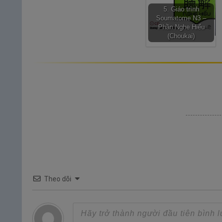
5. Giáo trình
Soumatome N3 –
Phần Nghe Hiểu
(Choukai)
Theo dõi