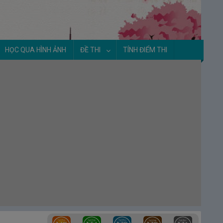
HỌC QUA HÌNH ẢNH
ĐỀ THI
TÍNH ĐIỂM THI