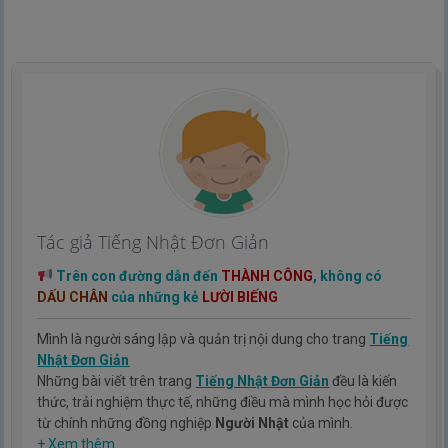
Tác giả Tiếng Nhật Đơn Giản
Trên con đường dẫn đến
THÀNH CÔNG
, không có
DẤU CHÂN
của những kẻ
LƯỜI BIẾNG
Mình là người sáng lập và quản trị nội dung cho trang
Tiếng
Nhật Đơn Giản
Những bài viết trên trang
Tiếng Nhật Đơn Giản
đều là kiến
thức, trải nghiệm thực tế, những điều mà mình học hỏi được
từ chính những đồng nghiệp
Người Nhật
của mình.
Hy vọng rằng kinh nghiệm mà mình có được sẽ giúp các bạn
+ Xem thêm