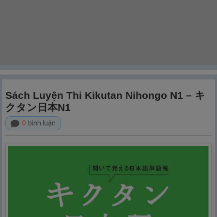
Sách Luyện Thi Kikutan Nihongo N1 – キ
クタン日本N1
0
bình luận