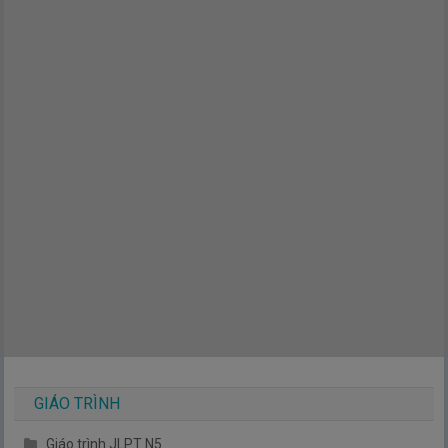
GIÁO TRÌNH
Giáo trình JLPT N5