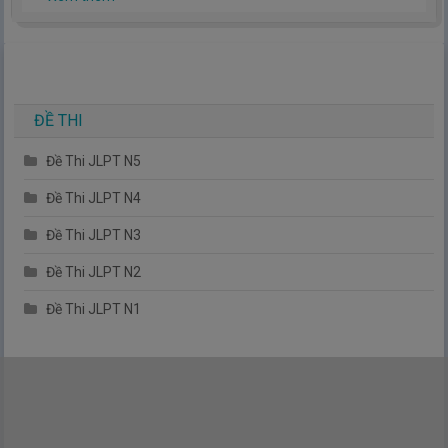
hiểu thêm về tiếng nhật, cũng như văn hóa, con người nhật
bản.
TIẾNG NHẬT ĐƠN GIẢN !
ĐỀ THI
Đề Thi JLPT N5
Đề Thi JLPT N4
Đề Thi JLPT N3
Đề Thi JLPT N2
Đề Thi JLPT N1