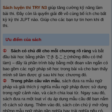
Sách luyện thi TRY N3
giúp tăng cường kỹ năng làm
bài thi. Đây còn là quyển giải đề vô cùng bổ ích cho bất
kỳ kỳ thi JLPT nào. Giúp cho các bạn tự tin hơn khi đi
thi.
Ưu điểm của sách
①
Sách có chủ đề cho mỗi chương rõ ràng
và bắt
đầu bài học bằng phần できること(những điều có thể
làm) – đây là phần trình bày bằng một đoạn văn ngắn có
bao gồm các ngữ pháp sẽ học trong bài và cho bạn thấy
mình sẽ làm được gì sau khi học chương đó.
②
Trong phần câu văn mẫu
, sách đưa ra mẫu ngữ
pháp và giải thích ý nghĩa mẫu ngữ pháp được sử dụng
trong ngữ cảnh nào, và cách chia loại từ. Ngay sau đó,
sách đưa ra một loạt ví dụ áp dụng mẫu câu để bạn nắm
rõ cách sử dụng. Thêm vào đó, sách còn chú ý mở rộng
những mẫu ngữ pháp gần nghĩa hay trái nghĩa nếu có,