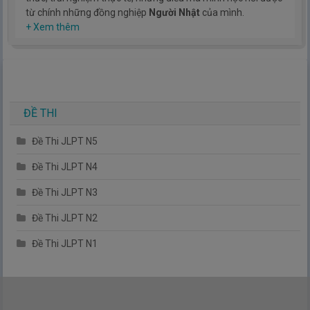
từ chính những đồng nghiệp
Người Nhật
của mình.
Hy vọng rằng kinh nghiệm mà mình có được sẽ giúp các bạn
+ Xem thêm
hiểu thêm về tiếng nhật, cũng như văn hóa, con người nhật
bản.
TIẾNG NHẬT ĐƠN GIẢN !
ĐỀ THI
Đề Thi JLPT N5
Đề Thi JLPT N4
Đề Thi JLPT N3
Đề Thi JLPT N2
Đề Thi JLPT N1