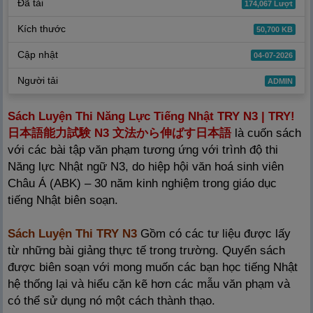
Đã tải
174,067 Lượt
Kích thước
50,700 KB
Cập nhật
04-07-2026
Người tải
ADMIN
Sách Luyện Thi Năng Lực Tiếng Nhật TRY N3 | TRY!
日
本
語
能
力
試
験
N3
文
法
から
伸
ばす
日
本
語
là cuốn sách
với các bài tập văn phạm tương ứng với trình độ thi
Năng lực Nhật ngữ N3, do hiệp hội văn hoá sinh viên
Châu Á (ABK) – 30 năm kinh nghiệm trong giáo dục
tiếng Nhật biên soạn.
Sách Luyện Thi TRY N3
Gồm có các tư liệu được lấy
từ những bài giảng thực tế trong trường. Quyển sách
được biên soạn với mong muốn các bạn học tiếng Nhật
hệ thống lại và hiểu cặn kẽ hơn các mẫu văn phạm và
có thể sử dụng nó một cách thành thạo.