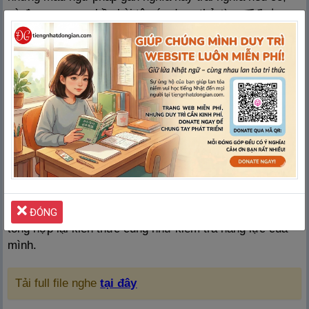
và đưa ngay ra phần bài tập áp dụng thử やってみよ
う！. Cách sắp xếp này là một điểm cộng rất có giá trị,
giúp người học có thể ghi nhớ và nắm vững bài học một
cách logic hơn.
③
Kiến thức của trình độ N3 không hề ít
khiến
người học không khỏi bối rối và chật vật khi tự mình
chinh phục chúng. Hiểu được vấn đề đó, nhóm tác giả
đã chú trọng vào việc học đi đôi với hành, làm tăng thêm
giá trị và điểm cộng cho cuốn sách Try! N3 nổi tiếng này
là ở mỗi phần của chương đều có phần “Check” để bạn
kiểm tra, đánh giá lại kiến thức mình đã học được
④
Không chỉ dừng lại ở điểm đó
, sách còn có bài
ôn tập まとめの
問
題
ở mỗi chương giúp bạn dễ dàng
ĐÓNG
tổng hợp lại kiến thức cũng như kiểm tra năng lực của
mình.
Tải full file nghe
tại đây