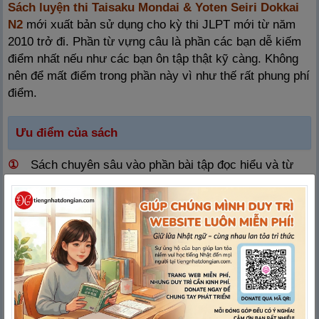
Sách luyện thi Taisaku Mondai & Yoten Seiri Dokkai
N2
mới xuất bản sử dụng cho kỳ thi JLPT mới từ năm
2010 trở đi. Phần từ vựng câu là phần các bạn dễ kiếm
điểm nhất nếu như các bạn ôn tập thật kỹ càng. Không
nên để mất điểm trong phần này vì như thế rất phung phí
điểm.
Ưu điểm của sách
①
Sách chuyên sâu vào phần bài tập đọc hiểu và từ
vựng câu. Đặc biệt là cực kỹ phần Đọc hiểu!
②
Càng ôn tập kỹ càng để tạo thành phản xạ thì càng
tiết kiệm được thời gian làm các phần khác.
③
Phần đọc hiểu là 1 phần khó, bài đọc dễ thì dài; bài
đọc ngắn thì khó (khó ở chỗ phân vân giữa các đáp án)
cho nên đòi hỏi các bạn phải cố gắng rất nhiều; ôn tập
thật nhiều để quen mắt, biết đọc lấy thông tin, đọc để
nắm đc đại ý chính, vv…