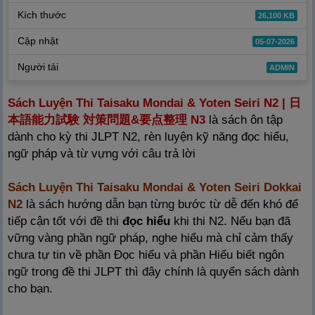
Kích thước
26,100 KB
Cập nhật
05-07-2026
Người tải
ADMIN
Sách Luyện Thi Taisaku Mondai & Yoten Seiri N2 |
日
本
語
能
力
試
験
対
策
問
題
&
要
点
整
理
N3
là sách ôn tập
dành cho kỳ thi JLPT N2, rèn luyện kỹ năng đọc hiểu,
ngữ pháp và từ vựng với câu trả lời
Sách Luyện Thi Taisaku Mondai & Yoten Seiri Dokkai
N2
là sách hướng dẫn bạn từng bước từ dễ đến khó để
tiếp cận tốt với đề thi
đọc hiểu
khi thi N2. Nếu bạn đã
vững vàng phần ngữ pháp, nghe hiểu mà chỉ cảm thấy
chưa tự tin về phần Đọc hiểu và phần Hiểu biết ngôn
ngữ trong đề thi JLPT thì đây chính là quyển sách dành
cho bạn.