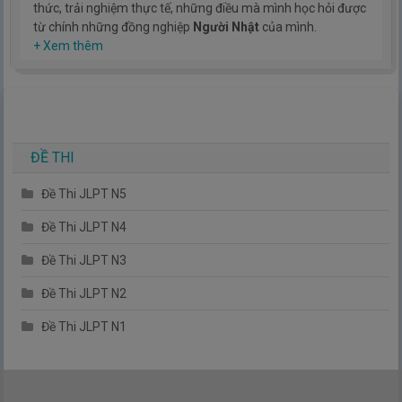
thức, trải nghiệm thực tế, những điều mà mình học hỏi được
từ chính những đồng nghiệp
Người Nhật
của mình.
Hy vọng rằng kinh nghiệm mà mình có được sẽ giúp các bạn
+ Xem thêm
hiểu thêm về tiếng nhật, cũng như văn hóa, con người nhật
bản.
TIẾNG NHẬT ĐƠN GIẢN !
ĐỀ THI
Đề Thi JLPT N5
Đề Thi JLPT N4
Đề Thi JLPT N3
Đề Thi JLPT N2
Đề Thi JLPT N1