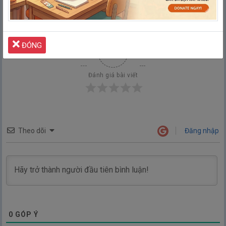
ĐÓNG
0
Đánh giá bài viết
Theo dõi
Đăng nhập
0
GÓP Ý