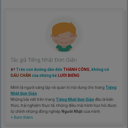
Tác giả Tiếng Nhật Đơn Giản
Trên con đường dẫn đến
THÀNH CÔNG
, không có
DẤU CHÂN
của những kẻ
LƯỜI BIẾNG
Mình là người sáng lập và quản trị nội dung cho trang
Tiếng
Nhật Đơn Giản
Những bài viết trên trang
Tiếng Nhật Đơn Giản
đều là kiến
thức, trải nghiệm thực tế, những điều mà mình học hỏi được
từ chính những đồng nghiệp
Người Nhật
của mình.
Hy vọng rằng kinh nghiệm mà mình có được sẽ giúp các bạn
+ Xem thêm
hiểu thêm về tiếng nhật, cũng như văn hóa, con người nhật