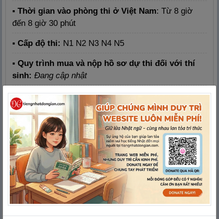
▪ Thời gian vào phòng thi ở Việt Nam
: Từ 8 giờ
đến 8 giờ 30 phút
▪ Cấp độ thi:
N1 N2 N3 N4 N5
▪ Quy trình mua và nộp hồ sơ dự thi đối với thí
sinh:
Đang cập nhật
▪
Thông tin liên hệ
:
Hotline: 0768531073
Thời gian liên hệ: Sáng từ 8h30 đến 11h30, Chiều
từ 14h00 đến 17h00, Thứ 2 đến Thứ 6 hằng tuần
Quảng cáo giúp
Tiếng Nhật Đơn Giản
duy trì Website
LUÔN MIỄN PHÍ
Xin lỗi
vì đã làm phiền mọi người!