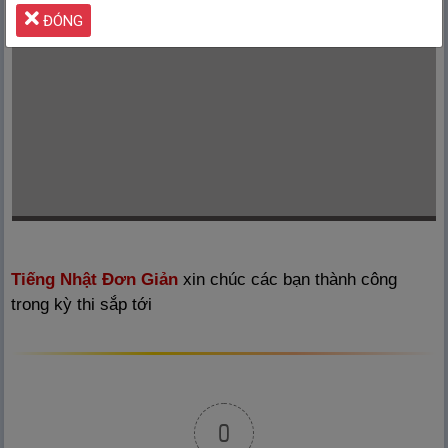
ĐÓNG
Tiếng Nhật Đơn Giản
xin chúc các bạn thành công
trong kỳ thi sắp tới
0