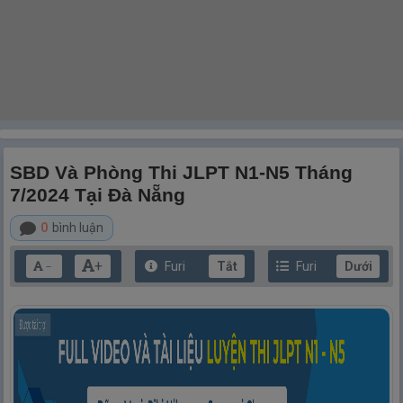
SBD Và Phòng Thi JLPT N1-N5 Tháng
7/2024 Tại Đà Nẵng
0
bình luận
+
Furi
Tắt
Furi
Dưới
－