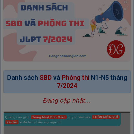
Danh sách
SBD
và
Phòng thi
N1-N5 tháng
7/2024
Đang cập nhật…
Quảng cáo giúp
Tiếng Nhật Đơn Giản
duy trì Website
LUÔN MIỄN PHÍ
Xin lỗi
vì đã làm phiền mọi người!