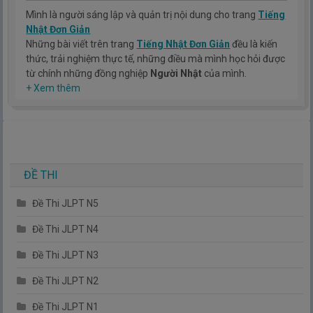
Mình là người sáng lập và quản trị nội dung cho trang
Tiếng
Nhật Đơn Giản
Những bài viết trên trang
Tiếng Nhật Đơn Giản
đều là kiến
thức, trải nghiệm thực tế, những điều mà mình học hỏi được
từ chính những đồng nghiệp
Người Nhật
của mình.
Hy vọng rằng kinh nghiệm mà mình có được sẽ giúp các bạn
+ Xem thêm
hiểu thêm về tiếng nhật, cũng như văn hóa, con người nhật
bản.
TIẾNG NHẬT ĐƠN GIẢN !
ĐỀ THI
Đề Thi JLPT N5
Đề Thi JLPT N4
Đề Thi JLPT N3
Đề Thi JLPT N2
Đề Thi JLPT N1