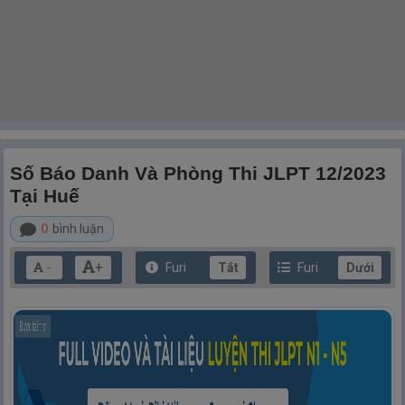
Số Báo Danh Và Phòng Thi JLPT 12/2023
Tại Huế
0
bình luận
+
Furi
Tắt
Furi
Dưới
－