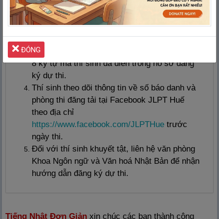
mềm 2B và tẩy vào phòng thi.
Dự kiến sau 2 tháng kể từ ngày thi, kết quả
thi sẽ được thông báo tại trang:
http://www.jlpt.jp/
, thí sinh tra cứu kết quả
ĐÓNG
bằng cáchnhập số báo danh và mật khẩu gồm
8 ký tự mà thí sinh đã điền trong hồ sơ đăng
ký dự thi.
Thí sinh theo dõi thông tin về số báo danh và
phòng thi đăng tải tại Facebook JLPT Huế
theo địa chỉ
https://www.facebook.com/JLPTHue
trước
ngày thi.
Đối với thí sinh khuyết tật, liên hệ văn phòng
Khoa Ngôn ngữ và Văn hoá Nhật Bản để nhận
hướng dẫn đăng ký dự thi.
Tiếng Nhật Đơn Giản
xin chúc các bạn thành công