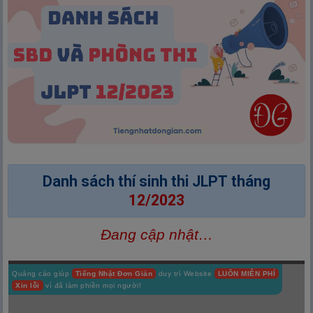
Danh sách thí sinh thi JLPT tháng
12/2023
Đang cập nhật…
Quảng cáo giúp
Tiếng Nhật Đơn Giản
duy trì Website
LUÔN MIỄN PHÍ
Xin lỗi
vì đã làm phiền mọi người!