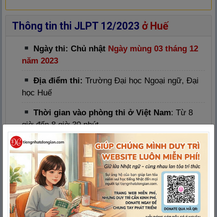
Thông tin thi JLPT 12/2023
ở Huế
Ngày thi: Chủ nhật
Ngày mùng 03 tháng 12
năm 2023
Địa điểm thi:
Trường Đại học Ngoại ngữ, Đại
học Huế
Thời gian vào phòng thi ở Việt Nam
: Từ 8
giờ đến 8 giờ 30 phút
Lưu ý:
Trường hợp thí sinh không nhận được giấy
báo dự thi qua đường bưu điện trước buổi thi
chính thức, thí sinh xuất trình giấy tờ tùy thân
tại phòng thi.
Thí sinh chỉ mang giấy tờ tùy thân, bút chì