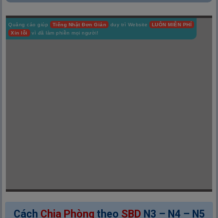
Quảng cáo giúp
Tiếng Nhật Đơn Giản
duy trì Website
LUÔN MIỄN PHÍ
Xin lỗi
vì đã làm phiền mọi người!
Cách
Chia Phòng
theo
SBD
N3 – N4 – N5