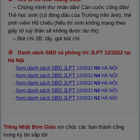
– Chứng minh thư nhân dân/ Căn cước công dân/
Thẻ học sinh (có đóng dấu của Trường trên ảnh), thẻ
sinh viên/ Hộ chiếu (Nếu thí sinh không mang theo
giấy tờ tuỳ thân sẽ không được dự thi);
– Bút chì 2B, tẩy, gọt bút chì.
③ Danh sách SBD và phòng thi JLPT 12/2022 tại
Hà Nội
-
Xem danh sách SBD JLPT
12
/2022
N5
HÀ NỘI
-
Xem danh sách SBD JLPT
12
/2022
N4
HÀ NỘI
-
Xem danh sách SBD JLPT
12
/2022
N3
HÀ NỘI
-
Xem danh sách SBD JLPT
12
/2022
N2
HÀ NỘI
-
Xem danh sách SBD JLPT
12
/2022
N1
HÀ NỘI
Tiếng Nhật Đơn Giản
xin chúc các bạn thành công
trong kỳ thi sắp tới