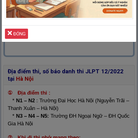
ĐÓNG
Địa điểm thi, số báo danh thi JLPT 12/2022
tại
Hà Nội
① Địa điểm thi :
*
N1 – N2
: Trường Đại Học Hà Nội (Nguyễn Trãi –
Thanh Xuân – Hà Nội)
*
N3 – N4 – N5:
Trường ĐH Ngoại Ngữ – ĐH Quốc
Gia Hà Nội
② Khi đi thi nhớ mang theo: