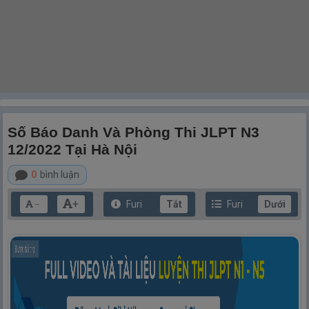
Số Báo Danh Và Phòng Thi JLPT N3
12/2022 Tại Hà Nội
0
bình luận
+
Furi
Tắt
Furi
Dưới
－