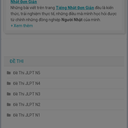
Nhật Đơn Giản
Những bài viết trên trang
Tiếng Nhật Đơn Giản
đều là kiến
thức, trải nghiệm thực tế, những điều mà mình học hỏi được
từ chính những đồng nghiệp
Người Nhật
của mình.
Hy vọng rằng kinh nghiệm mà mình có được sẽ giúp các bạn
+ Xem thêm
hiểu thêm về tiếng nhật, cũng như văn hóa, con người nhật
bản.
TIẾNG NHẬT ĐƠN GIẢN !
ĐỀ THI
Đề Thi JLPT N5
Đề Thi JLPT N4
Đề Thi JLPT N3
Đề Thi JLPT N2
Đề Thi JLPT N1