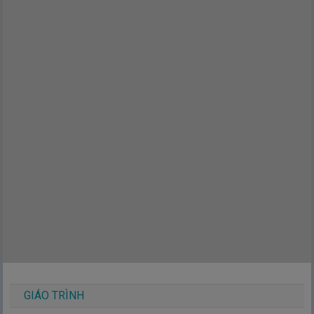
GIÁO TRÌNH