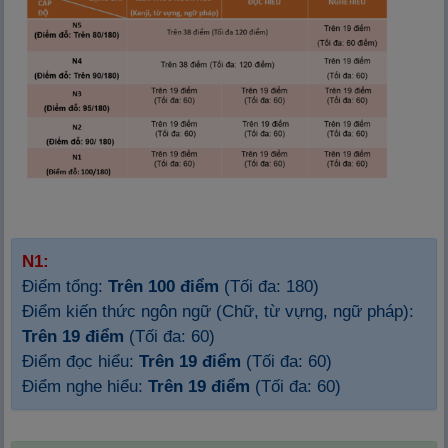
N1:
Điểm tổng:
Trên 100 điểm
(Tối đa: 180)
Điểm kiến thức ngôn ngữ (Chữ, từ vựng, ngữ pháp):
Trên 19 điểm
(Tối đa: 60)
Điểm đọc hiểu:
Trên 19 điểm
(Tối đa: 60)
Điểm nghe hiểu:
Trên 19 điểm
(Tối đa: 60)