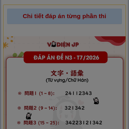
Chi tiết đáp án từng phần thi