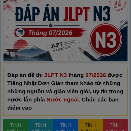
Đáp án đề thi
JLPT N3
tháng
07/2026
được
Tiếng Nhật Đơn Giản tham khảo từ những
những nguồn và giáo viên giỏi, uy tín trong
nước lẫn phía
Nước ngoài
. Chúc các bạn
điểm cao
TÍNH
TÍNH
TÍNH
TÍNH
TÍNH