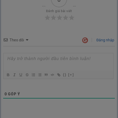
Đánh giá bài viết
Theo dõi
Đăng nhập
{}
[+]
0
GÓP Ý