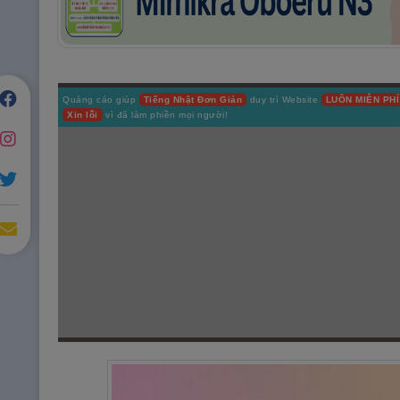
Quảng cáo giúp
Tiếng Nhật Đơn Giản
duy trì Website
LUÔN MIỄN PHÍ
Xin lỗi
vì đã làm phiền mọi người!