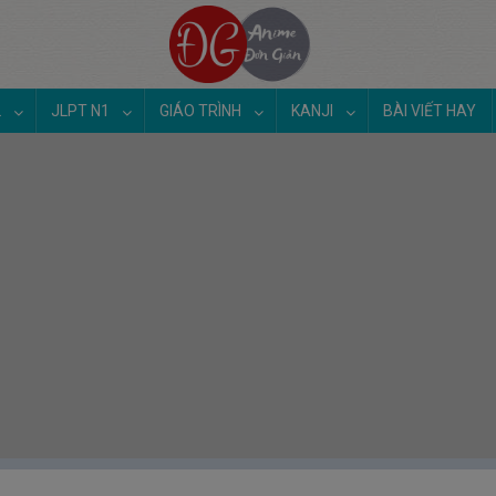
2
JLPT N1
GIÁO TRÌNH
KANJI
BÀI VIẾT HAY