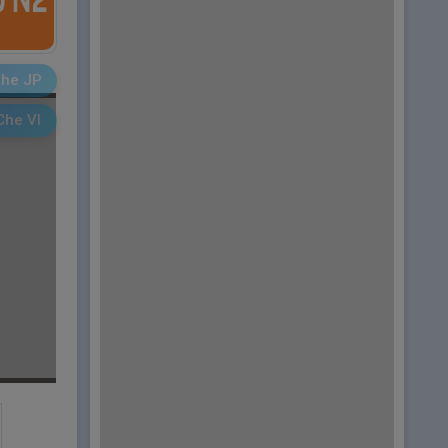
he JP
Che VI