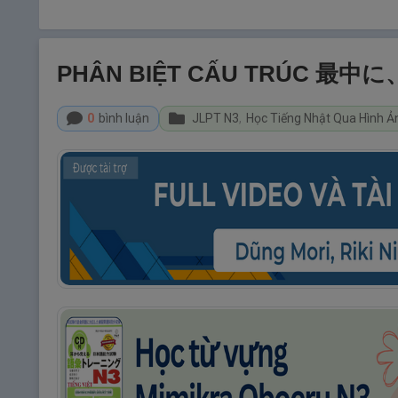
PHÂN BIỆT CẤU TRÚC 最中
0
bình luận
JLPT N3
,
Học Tiếng Nhật Qua Hình Ả