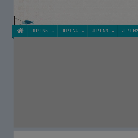
JLPT N5
JLPT N4
JLPT N3
JLPT N