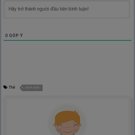
0
GÓP Ý
Thẻ
hình ảnh