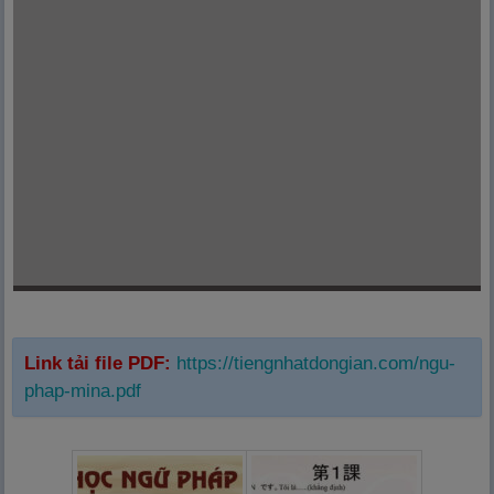
Link tải file PDF:
https://tiengnhatdongian.com/ngu-
phap-mina.pdf