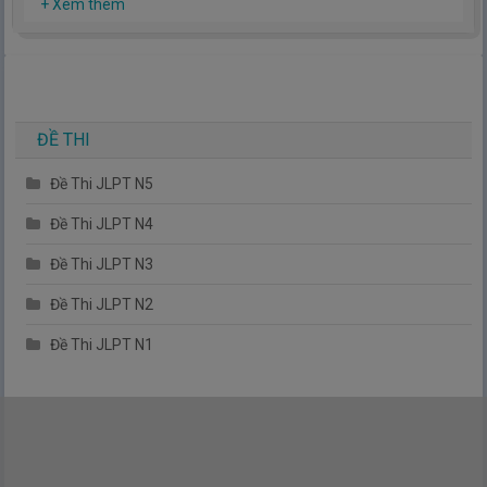
Hy vọng rằng kinh nghiệm mà mình có được sẽ giúp các bạn
+ Xem thêm
hiểu thêm về tiếng nhật, cũng như văn hóa, con người nhật
bản.
TIẾNG NHẬT ĐƠN GIẢN !
ĐỀ THI
Đề Thi JLPT N5
Đề Thi JLPT N4
Đề Thi JLPT N3
Đề Thi JLPT N2
Đề Thi JLPT N1