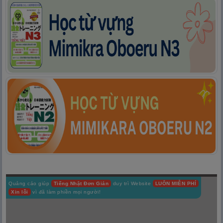
Quảng cáo giúp
Tiếng Nhật Đơn Giản
duy trì Website
LUÔN MIỄN PHÍ
Xin lỗi
vì đã làm phiền mọi người!