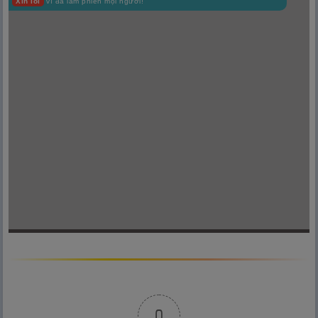
Xin lỗi
vì đã làm phiền mọi người!
0